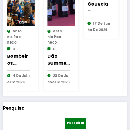
Gouveia
–
Congres
17 De Jun
so
Ho De 2026
Internac
Anto
Anto
Nio Pac
Nio Pac
ional
Heco
Heco
dedicad
0
0
o às
Dão
Superta
Artes e
Summer
ça
ao
Edition
Candido
Imaginá
23 De Ju
1 De Ago
arranca
de
rio
Nho De 2026
Sto De 2026
este
Oliveira
Popular
sábado
Placard
– FC
Porto –
Pesquisa
Torreens
e-1-0
Pesquisar
(Final)