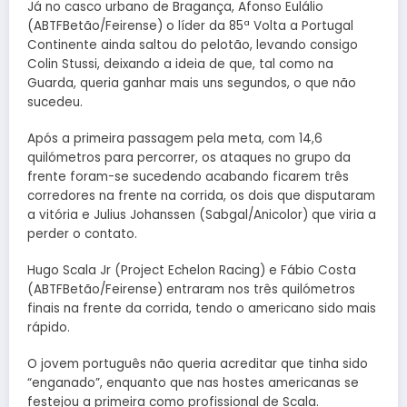
Já no casco urbano de Bragança, Afonso Eulálio
(ABTFBetão/Feirense) o líder da 85ª Volta a Portugal
Continente ainda saltou do pelotão, levando consigo
Colin Stussi, deixando a ideia de que, tal como na
Guarda, queria ganhar mais uns segundos, o que não
sucedeu.
Após a primeira passagem pela meta, com 14,6
quilómetros para percorrer, os ataques no grupo da
frente foram-se sucedendo acabando ficarem três
corredores na frente na corrida, os dois que disputaram
a vitória e Julius Johanssen (Sabgal/Anicolor) que viria a
perder o contato.
Hugo Scala Jr (Project Echelon Racing) e Fábio Costa
(ABTFBetão/Feirense) entraram nos três quilómetros
finais na frente da corrida, tendo o americano sido mais
rápido.
O jovem português não queria acreditar que tinha sido
“enganado”, enquanto que nas hostes americanas se
festejou a primeira como profissional de Scala.