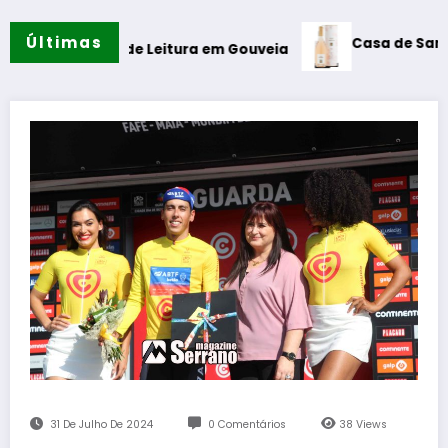
Últimas
Casa de Santar Vinhos des
ne de Leitura em Gouveia
31 De Julho De 2024
0 Comentários
38
Views