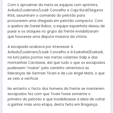
Com o aproximar da meta as equipas com sprinters,
Aviludo/Louletano/Loulé Concelho e Caja Rural/Seguros
RGA, assumiram o comando do pelotão para
procurarem uma chegada em pelotão compacto. Com
a quebra de Daniel Babor, a equipa espanhola deixou de
puxar e os ataques no grupo da frente inviabilizaram
que houvesse uma disputa massiva da vitória.
A escapada acabava por interessar à
Aviludo/Louletano/Loulé Concelho e à Euskaltel/Euskadi,
na luta pelos pontos nas metas volantes Galp e das
montanhas Carclasse, daí que tudo o que os escapados
pudessem “roubar” pelo caminho cimentava as
lideranças de German Tivani e de Luís Angel Mate, o que
se veio a verificar.
No entanto o facto dos homens da frente se manterem
escapados fez com que Tivani fosse somente o
primeiro do pelotão e que inviabilizasse a ideia de voltar
a ganhar mais uma etapa, desta feita em Bragança.