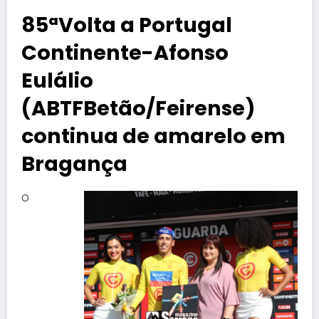
85ªVolta a Portugal
Continente-Afonso
Eulálio
(ABTFBetão/Feirense)
continua de amarelo em
Bragança
O