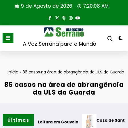
Saltar
9 de Agosto de 2026
7:20:09 AM
para
o
conteúdo
A Voz Serrana para o Mundo
Início
»
86 casos na área de abrangência da ULS da Guarda
86 casos na área de abrangência
da ULS da Guarda
Últimas
Casa de Santar Vinhos de
ne de Leitura em Gouveia