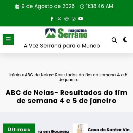
Saltar
9 de Agosto de 2026
11:38:47 AM
para
o
conteúdo
A Voz Serrana para o Mundo
Início
»
ABC de Nelas- Resultados do fim de semana 4 e 5
de janeiro
ABC de Nelas- Resultados do fim
de semana 4 e 5 de janeiro
Últimas
Casa de Santar Vinhos destaca 
Leitura em Gouveia