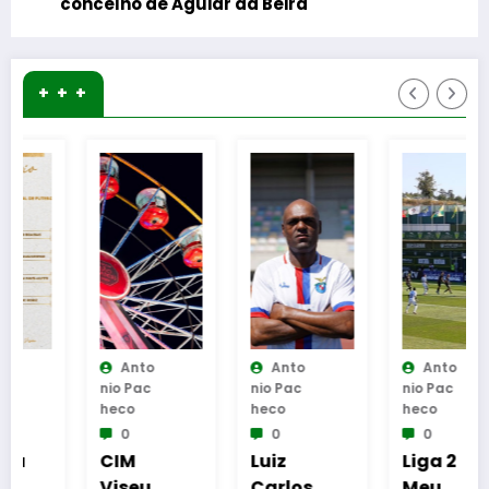
concelho de Aguiar da Beira
+ + +
Anto
Anto
Anto
Nio Pac
Nio Pac
Nio Pac
Heco
Heco
Heco
0
0
0
CIM
Luiz
Liga 2
Viseu
Carlos
Meu