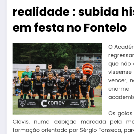
realidade : subida h
em festa no Fontelo
O Académ
regressar
que não 
viseens
vencer, n
enorme 
academis
Os golos
Clóvis, numa exibição marcada pela ma
formação orientada por Sérgio Fonseca, para 