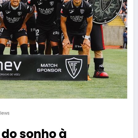
iews
 do sonho à