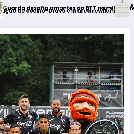
AF Viseu – Campeonato da 2.ª
o BTT na mítica Invernal Cidade da Guarda
área rewilding