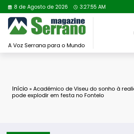
Saltar
8 de Agosto de 2026
3:27:56 AM
para
o
conteúdo
A Voz Serrana para o Mundo
Início
»
Académico de Viseu do sonho à realid
pode explodir em festa no Fontelo