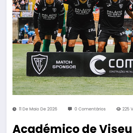
11 De Maio De 2026
0 Comentários
225
V
Académico de Viseu