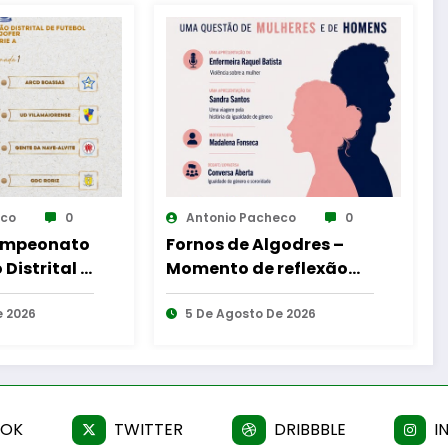
co
0
Antonio Pacheco
0
odres –
Reinauguração da
eflexão
Cabine de Leitura em
as – Uma
Gouveia
ulheres e
 2026
6 De Agosto De 2026
OOK
TWITTER
DRIBBBLE
I