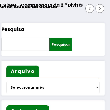
 Divisão Distrital – ISOJOFER sorteado
Fornos de Algodres – Momento 
Pesquisa
Pesquisar
Arquivo
Arquivo