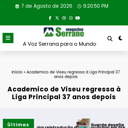
Saltar
7 de Agosto de 2026
9:20:50 PM
para
o
conteúdo
A Voz Serrana para o Mundo
Início
»
Academico de Viseu regressa à Liga Principal 37
anos depois
Academico de Viseu regressa à
Liga Principal 37 anos depois
Últimas
Guarda desafia amantes do 
rão
za primeira reintrodução de coelho-bravo em área rewilding