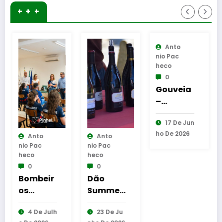
+ + +
Anto
Nio Pac
Heco
0
Gouveia
–
Congres
17 De Jun
so
Ho De 2026
Internac
Anto
Anto
Nio Pac
Nio Pac
ional
Heco
Heco
dedicad
0
0
o às
ir
Dão
Superta
Artes e
Summer
ça
ao
tár
Edition
Candido
Imaginá
Julh
23 De Ju
1 De Ago
arranca
de
rio