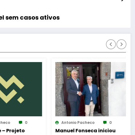
el sem casos ativos
io Pacheco
0
Antonio Pacheco
0
 Fonseca iniciou
AF Viseu – Campeonato