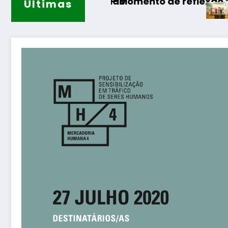
eado
s – Momento de reflexão “As Tecedeiras – Uma
Últimas
Guarda – Assinatura 