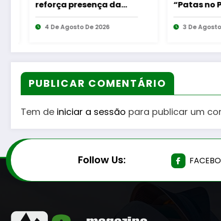
a
“Patas no Parque”
funçõe
das
venceu a edição de
Deleg
2026 do Orçamento
3 De Agosto De 2026
3 De 
Participativo Jovem
PUBLICAR COMENTÁRIO
Tem de
iniciar a sessão
para publicar um co
Follow Us:
FACEB