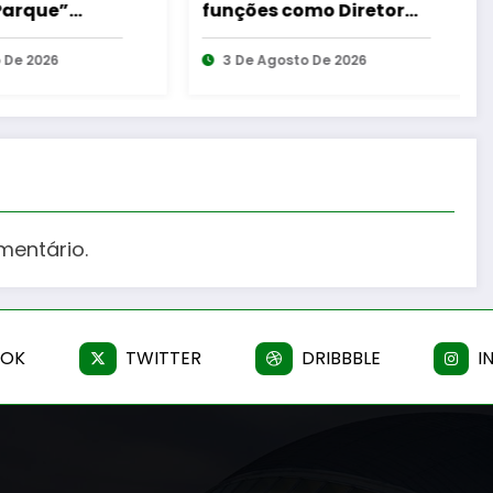
s como Diretor
da 2.ª Divisão Distrital –
ado da APAL-SIM
ISOJOFER sorteado
Agosto De 2026
5 De Agosto De 2026
mentário.
OOK
TWITTER
DRIBBBLE
I