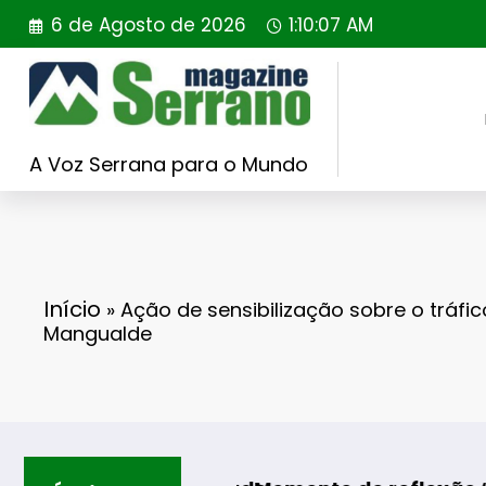
Saltar
6 de Agosto de 2026
1:10:08 AM
para
o
conteúdo
A Voz Serrana para o Mundo
Início
»
Ação de sensibilização sobre o tráf
Mangualde