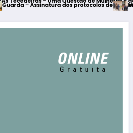
 Questão de Mulheres e de Homens”
Mangualde – Inauguraçã
dos protocolos de cooperação entre Bombeiros