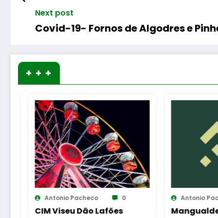
Next post
Covid-19- Fornos de Algodres e Pinh
+ + +
0
Antonio Pacheco
0
Anton
es
Mangualde – Projeto
Manuel