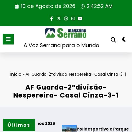
Saltar
10 de Agosto de 2026
2:42:53 AM
para
o
conteúdo
A Voz Serrana para o Mundo
Início
»
AF Guarda-2ªdivisão-Nespereira- Casal Cinza-3-1
AF Guarda-2ªdivisão-
Nespereira- Casal Cinza-3-1
lhos 2026
Últimas
Polidesportivo e Parque de Merendas das 