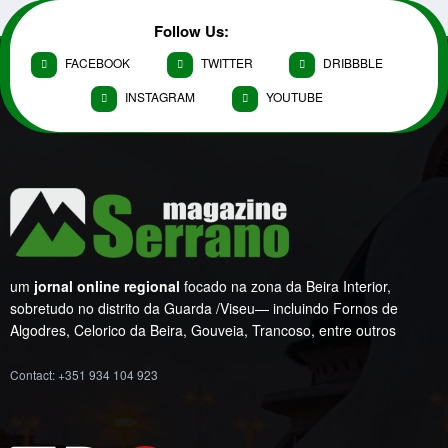
Follow Us:
FACEBOOK
TWITTER
DRIBBBLE
INSTAGRAM
YOUTUBE
um
jornal online regional
focado na zona da Beira Interior,
sobretudo no distrito da Guarda /Viseu— incluindo Fornos de
Algodres, Celorico da Beira, Gouveia, Trancoso, entre outros
Contact: +351 934 104 923