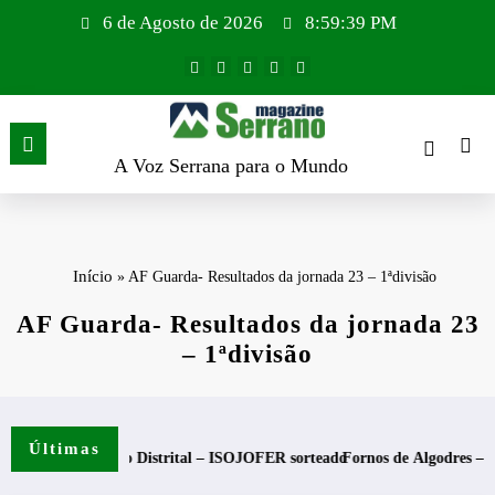
Saltar
6 de Agosto de 2026
8:59:40 PM
para
o
conteúdo
A Voz Serrana para o Mundo
Início
»
AF Guarda- Resultados da jornada 23 – 1ªdivisão
AF Guarda- Resultados da jornada 23
– 1ªdivisão
Últimas
l – ISOJOFER sorteado
Fornos de Algodres – Momento de reflexão “As Tec