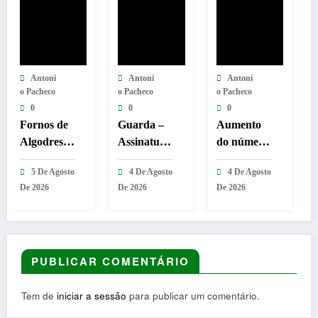
Antoni
Antoni
Antoni
O Pacheco
O Pacheco
O Pacheco
0
0
0
Guarda –
Aumento
Fornos de
Assinatura
do número
Algodres
dos
de equipas
avança
4 De Agosto
4 De Agosto
4 De Agosto
protocolos
seniores na
com
De 2026
De 2026
De 2026
de
AF
Transporte
cooperação
Guarda
Público
entre
Flexível
Bombeiros
para
PUBLICAR COMENTÁRIO
Egitaniense
aproximar
s e diversas
população
Freguesias
dos
Tem de
iniciar a sessão
para publicar um comentário.
serviços