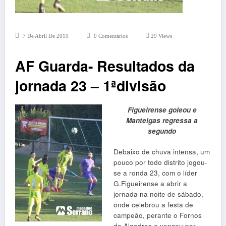
7 De Abril De 2019
0 Comentários
29
Views
AF Guarda- Resultados da
jornada 23 – 1ªdivisão
Figueirense goleou e
Manteigas regressa a
segundo
Debaixo de chuva intensa, um
pouco por todo distrito jogou-
se a ronda 23, com o líder
G.Figueirense a abrir a
jornada na noite de sábado,
onde celebrou a festa de
campeão, perante o Fornos
de Algodres e venceu por