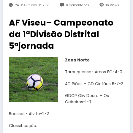
24 De Outubro De 2021
0 Comentários
36
Views
AF Viseu– Campeonato
da 1ªDivisão Distrital
5ªjornada
Zona Norte
Tarouquense- Arcos FC-4-0
AD Piães – CD Cinfães B-7-2
GDCP Oliv.Douro – Os
Ceireiros-1-0
Boassas- Alvite-2-2
Classificação: