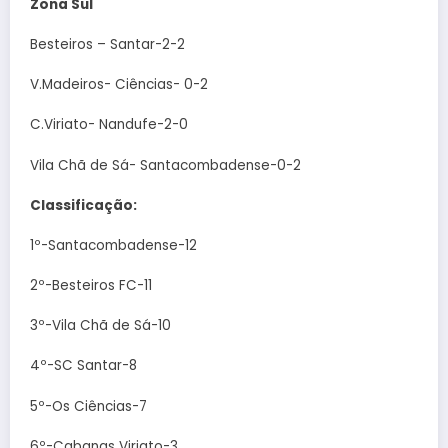
Zona Sul
Besteiros – Santar-2-2
V.Madeiros- Ciências- 0-2
C.Viriato- Nandufe-2-0
Vila Chã de Sá- Santacombadense-0-2
Classificação:
1º-Santacombadense-12
2º-Besteiros FC-11
3º-Vila Chã de Sá-10
4º-SC Santar-8
5º-Os Ciências-7
6º-Cabanas Viriato-3