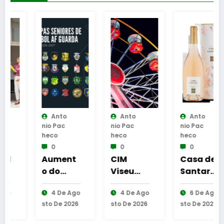
Anto
Anto
Anto
Nio Pac
Nio Pac
Nio Pac
Heco
Heco
Heco
0
0
0
Aument
CIM
Casa de
o do
Viseu
Santar
número
Dão
Vinhos
4 De Ago
4 De Ago
6 De Ago
de
Lafões
destaca
Sto De 2026
Sto De 2026
Sto De 2026
equipas
reforça
três
seniores
presenç
sugestõ