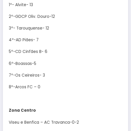
1º- Alvite- 13
2º-GDCP Oliv. Douro-12
3º- Tarouquense- 12
4º-AD Piães- 7
5º-CD Cinfães B- 6
6º-Boassas-5
7º-Os Ceireiros- 3
8º-Arcos FC – 0
Zona Centro
Viseu e Benfica – AC Travanca-0-2