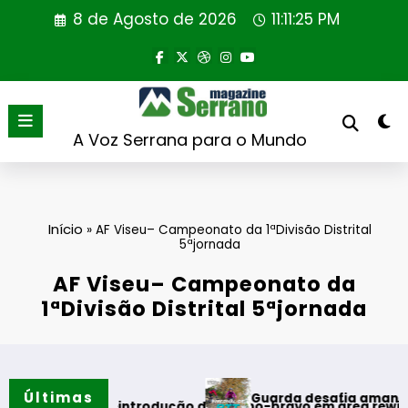
Saltar
8 de Agosto de 2026
11:11:26 PM
para
o
conteúdo
A Voz Serrana para o Mundo
Início
»
AF Viseu– Campeonato da 1ªDivisão Distrital
5ªjornada
AF Viseu– Campeonato da
1ªDivisão Distrital 5ªjornada
Últimas
Guarda desafia amantes do BTT na mí
ra reintrodução de coelho-bravo em área rewilding