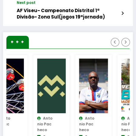
Next post
AF Viseu- Campeonato Distrital 1ª
Divisão- Zona Sul(jogos 19ªjornada)
+ + +
Anto
Anto
Anto
Nio Pac
Nio Pac
Nio Pac
Heco
Heco
Heco