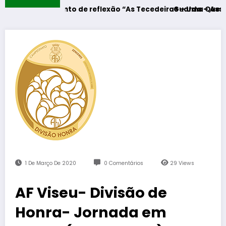
 Momento de reflexão “As Tecedeiras – Uma Questão de Mul
Guarda – Assinatura dos
1 De Março De 2020
0 Comentários
29
Views
AF Viseu- Divisão de
Honra- Jornada em