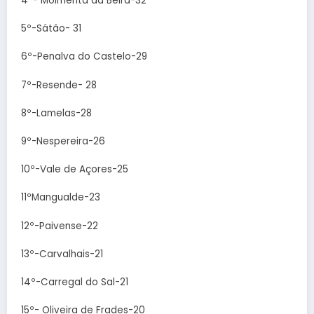
4º- Moimenta da Beira-32
5º-Sátão- 31
6º-Penalva do Castelo-29
7º-Resende- 28
8º-Lamelas-28
9º-Nespereira-26
10º-Vale de Açores-25
11ºMangualde-23
12º-Paivense-22
13º-Carvalhais-21
14º-Carregal do Sal-21
15º- Oliveira de Frades-20