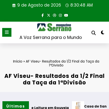
Saltar
9 de Agosto de 2026
8:30:49 AM
para
o
conteúdo
A Voz Serrana para o Mundo
Início
»
AF Viseu- Resultados da 1/2 Final da Taça da
1ªDivisão
AF Viseu- Resultados da 1/2 Final
da Taça da 1ªDivisão
Últimas
Casa de Santar Vinhos 
bine de Leitura em Gouveia