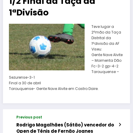
1/2 Final da Taça da
1ªDivisão
Teve lugar a
2ªmão da Taça
Distrital da
1ªdivisão da AF
Viseu:
Gente Nave Alvite
– Moimenta Dão
Fc-3-2 gp-4-2
Tarouquense –
Sezurense-3-1
Final a 30 de abril
Tarouquense- Gente Nave Alvite em Castro Daire.
Previous post
Rodrigo Magalhães (Sátão) vencedor do
Open de Ténis de Fernão Joanes