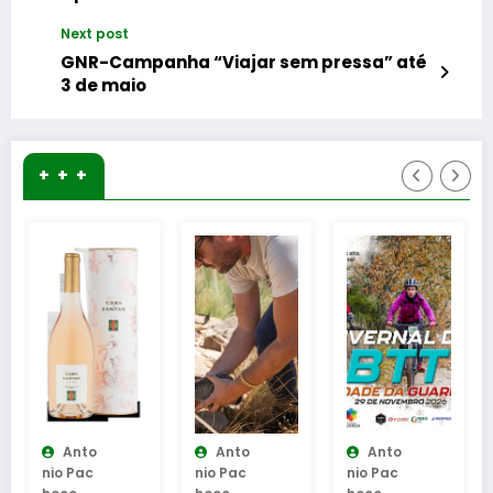
Next post
GNR-Campanha “Viajar sem pressa” até
3 de maio
+ + +
Anto
Anto
Anto
Ant
o Pac
Nio Pac
Nio Pac
Nio Pac