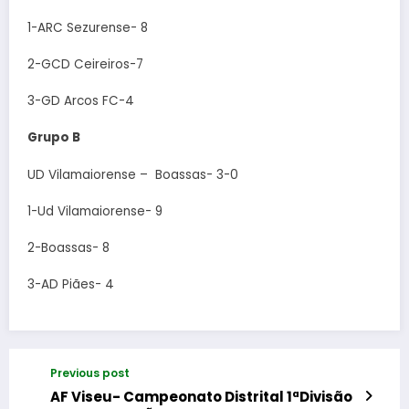
1-ARC Sezurense- 8
2-GCD Ceireiros-7
3-GD Arcos FC-4
Grupo B
UD Vilamaiorense – Boassas- 3-0
1-Ud Vilamaiorense- 9
2-Boassas- 8
3-AD Piães- 4
Previous post
AF Viseu- Campeonato Distrital 1ªDivisão