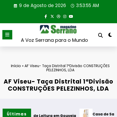
Saltar
9 de Agosto de 2026
3:53:55 AM
para
o
conteúdo
A Voz Serrana para o Mundo
Início
»
AF Viseu- Taça Distrital 1ªDivisão CONSTRUÇÕES
PELEZINHOS, LDA
AF Viseu- Taça Distrital 1ªDivisão
CONSTRUÇÕES PELEZINHOS, LDA
Últimas
Casa de Santar Vinhos
abine de Leitura em Gouveia