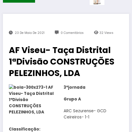
23 De Maio De 2021
0 Comentários
32
Views
AF Viseu- Taça Distrital
1ªDivisão CONSTRUÇÕES
PELEZINHOS, LDA
3ªjornada
Grupo A
ARC Sezurense- GCD
Ceireiros- 1-1
Classificação: