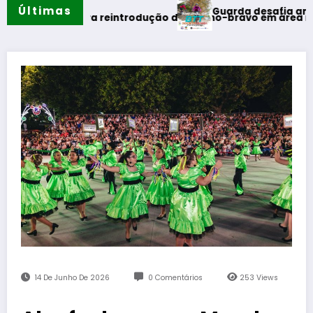
Últimas
Guarda desafia amantes do BTT 
rimeira reintrodução de coelho-bravo em área rewilding
14 De Junho De 2026
0 Comentários
253
Views