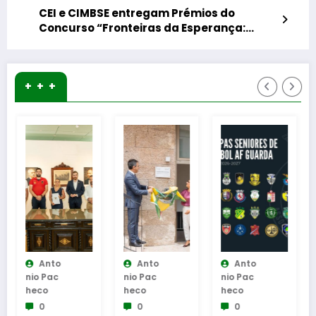
CEI e CIMBSE entregam Prémios do
Concurso “Fronteiras da Esperança:
Minha Terra, Meu Futuro
+ + +
Anto
Anto
Anto
Nio Pac
Nio Pac
Nio Pac
Heco
Heco
Heco
0
0
0