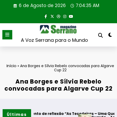
Saltar
6 de Agosto de 2026
7:04:35 AM
para
o
conteúdo
A Voz Serrana para o Mundo
Início
»
Ana Borges e Sílvia Rebelo convocadas para Algarve
Cup 22
Ana Borges e Sílvia Rebelo
convocadas para Algarve Cup 22
Momento de reflexão “As Tecedeiras – Uma Questão de Mulh
Últimas