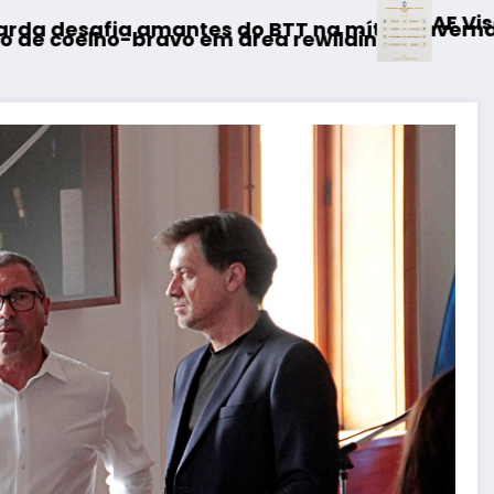
AF Viseu – Campeonato da 2.ª Divisão
 mítica Invernal Cidade da Guarda
ilding