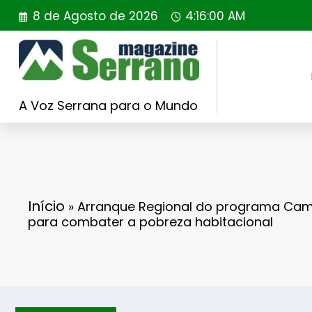
Saltar
8 de Agosto de 2026
4:16:02 AM
para
o
conteúdo
A Voz Serrana para o Mundo
Início
»
Arranque Regional do programa Cam
para combater a pobreza habitacional