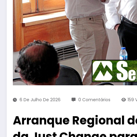
6 De Julho De 2026
0 Comentários
159
Arranque Regional 
da Just Change par