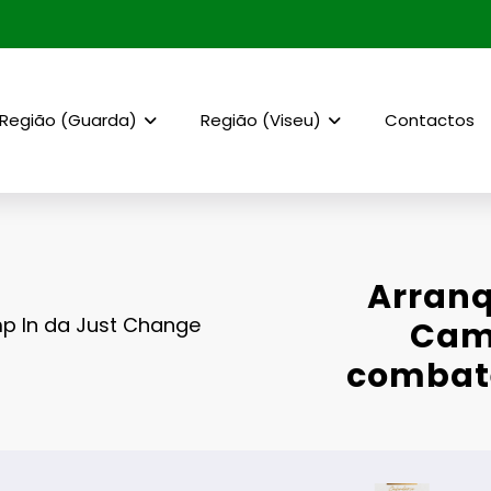
Região (Guarda)
Região (Viseu)
Contactos
Arranq
p In da Just Change
Camp
combate