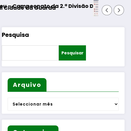
 Distrital – ISOJOFER sorteado
Fornos de Algodres – Momento de refle
Pesquisa
Pesquisar
Arquivo
Arquivo