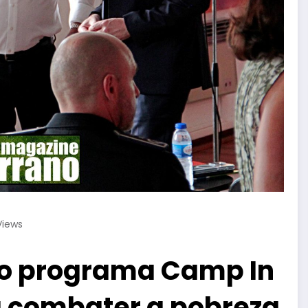
Views
do programa Camp In
a combater a pobreza