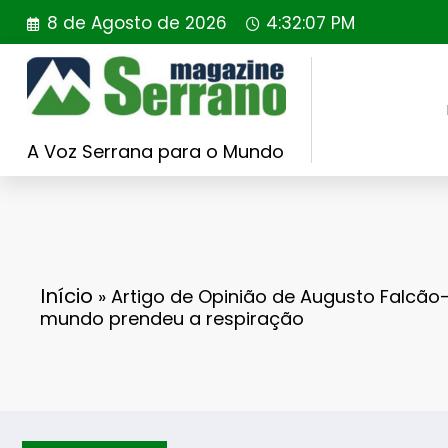
Saltar
8 de Agosto de 2026
4:32:08 PM
para
o
conteúdo
A Voz Serrana para o Mundo
Início
»
Artigo de Opinião de Augusto Falcão-
mundo prendeu a respiração