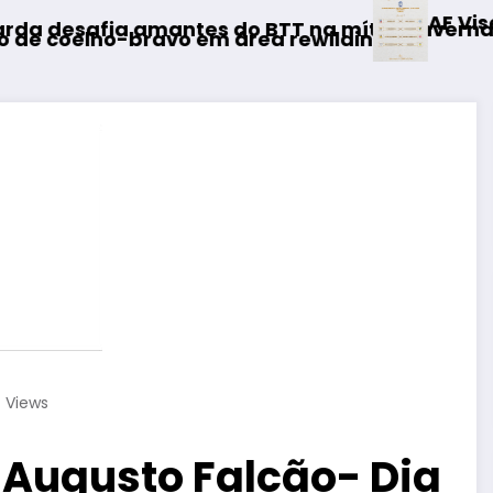
AF Viseu – Campeonato da 2.ª Divi
T na mítica Invernal Cidade da Guarda
rewilding
7
Views
 Augusto Falcão- Dia