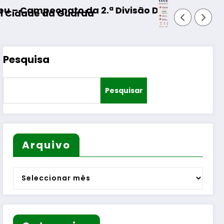
são Distrital – ISOJOFER sorteado
Fornos de Algodres – Momento de r
Pesquisa
Pesquisar
Arquivo
Arquivo