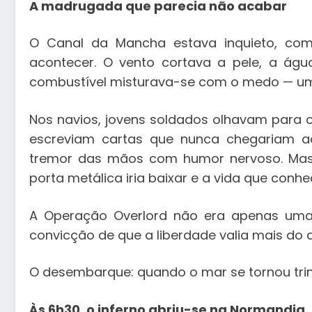
A madrugada que parecia não acabar
O Canal da Mancha estava inquieto, com
acontecer. O vento cortava a pele, a águ
combustível misturava-se com o medo — um
Nos navios, jovens soldados olhavam para o
escreviam cartas que nunca chegariam ao
tremor das mãos com humor nervoso. Mas 
porta metálica iria baixar e a vida que conhe
A Operação Overlord não era apenas uma m
convicção de que a liberdade valia mais do q
O desembarque: quando o mar se tornou tri
Às 6h30, o inferno abriu-se na Normandia.