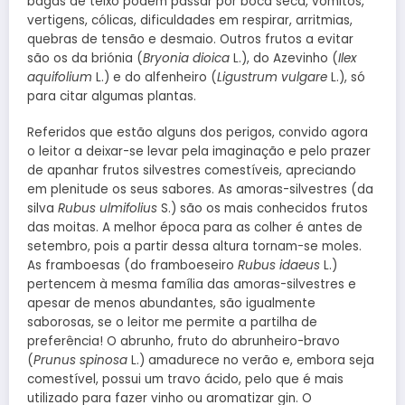
bagas de teixo podem passar por boca seca, vómitos,
vertigens, cólicas, dificuldades em respirar, arritmias,
quebras de tensão e desmaio. Outros frutos a evitar
são os da briónia (
Bryonia dioica
L.), do Azevinho (
Ilex
aquifolium
L.) e do alfenheiro (
Ligustrum vulgare
L.), só
para citar algumas plantas.
Referidos que estão alguns dos perigos, convido agora
o leitor a deixar-se levar pela imaginação e pelo prazer
de apanhar frutos silvestres comestíveis, apreciando
em plenitude os seus sabores. As amoras-silvestres (da
silva
Rubus ulmifolius
S.) são os mais conhecidos frutos
das moitas. A melhor época para as colher é antes de
setembro, pois a partir dessa altura tornam-se moles.
As framboesas (do framboeseiro
Rubus idaeus
L.)
pertencem à mesma família das amoras-silvestres e
apesar de menos abundantes, são igualmente
saborosas, se o leitor me permite a partilha de
preferência! O abrunho, fruto do abrunheiro-bravo
(
Prunus spinosa
L.) amadurece no verão e, embora seja
comestível, possui um travo ácido, pelo que é mais
utilizado para fazer vinho ou aromatizar gin. O