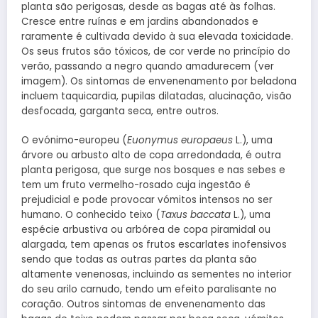
planta são perigosas, desde as bagas até às folhas.
Cresce entre ruínas e em jardins abandonados e
raramente é cultivada devido à sua elevada toxicidade.
Os seus frutos são tóxicos, de cor verde no princípio do
verão, passando a negro quando amadurecem (ver
imagem). Os sintomas de envenenamento por beladona
incluem taquicardia, pupilas dilatadas, alucinação, visão
desfocada, garganta seca, entre outros.
O evónimo-europeu (
Euonymus europaeus
L.), uma
árvore ou arbusto alto de copa arredondada, é outra
planta perigosa, que surge nos bosques e nas sebes e
tem um fruto vermelho-rosado cuja ingestão é
prejudicial e pode provocar vómitos intensos no ser
humano. O conhecido teixo (
Taxus baccata
L.), uma
espécie arbustiva ou arbórea de copa piramidal ou
alargada, tem apenas os frutos escarlates inofensivos
sendo que todas as outras partes da planta são
altamente venenosas, incluindo as sementes no interior
do seu arilo carnudo, tendo um efeito paralisante no
coração. Outros sintomas de envenenamento das