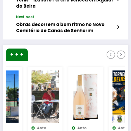
da Beira
Next post
Obras decorrem a bom ritmo no Novo
Cemitério de Canas de Senhorim
+ + +
Anto
Anto
Anto