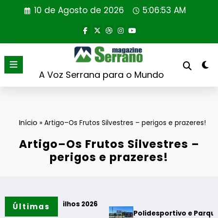
Saltar
10 de Agosto de 2026
5:06:54 AM
para
o
conteúdo
A Voz Serrana para o Mundo
Início
»
Artigo–Os Frutos Silvestres – perigos e prazeres!
Artigo–Os Frutos Silvestres –
perigos e prazeres!
 Filhos 2026
Últimas
Polidesportivo e Parque de Merendas d