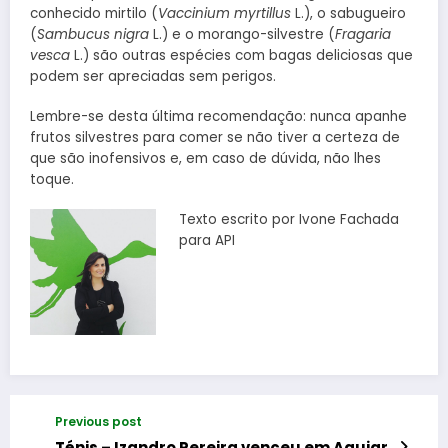
conhecido mirtilo (
Vaccinium myrtillus
L.), o sabugueiro
(
Sambucus nigra
L.) e o morango-silvestre (
Fragaria
vesca
L.) são outras espécies com bagas deliciosas que
podem ser apreciadas sem perigos.
Lembre-se desta última recomendação: nunca apanhe
frutos silvestres para comer se não tiver a certeza de
que são inofensivos e, em caso de dúvida, não lhes
toque.
Texto escrito por Ivone Fachada
para API
Previous post
Ténis – Izandro Pereira venceu em Aguiar