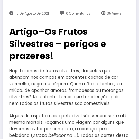
16 De Agosto De 2021
0 Comentários
35
Views
Artigo–Os Frutos
Silvestres – perigos e
prazeres!
Hoje falamos de frutos silvestres, daqueles que
abundam nos campos em atraentes cachos de cor
vermelha, negra ou púrpura. Quem não se lembra, em
miúdo, de apanhar amoras, framboesas ou morangos
silvestres? No entanto, temos que ter atenção, pois
nem todos os frutos silvestres são comestíveis.
Alguns de aspeto mais apetecível são venenosos e até
mesmo mortais. Façamos uma viagem por alguns que
devemos evitar por completo, a começar pela
beladona (
Atropa belladonna
L.). Todas as partes desta