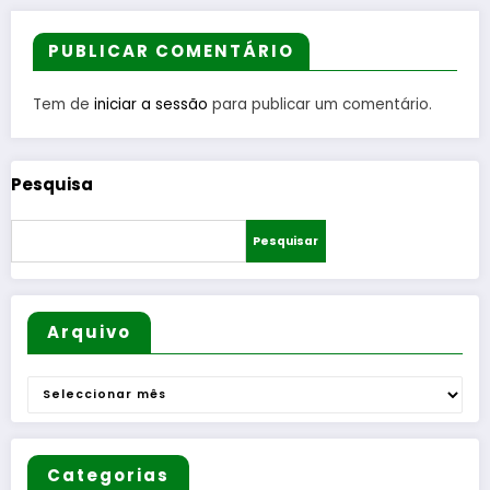
Guarda
Público
Gouveia
Flexível
PUBLICAR COMENTÁRIO
para
aproxim
Tem de
iniciar a sessão
para publicar um comentário.
ar
populaç
ão dos
Pesquisa
serviços
essencia
Pesquisar
is
Arquivo
Arquivo
Categorias