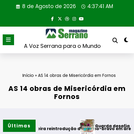
Saltar
8 de Agosto de 2026
4:37:41 AM
para
o
conteúdo
A Voz Serrana para o Mundo
Início
»
AS 14 obras de Misericórdia em Fornos
AS 14 obras de Misericórdia em
Fornos
Últimas
Guarda desafia amantes do 
erão
za primeira reintrodução de coelho-bravo em área rewilding