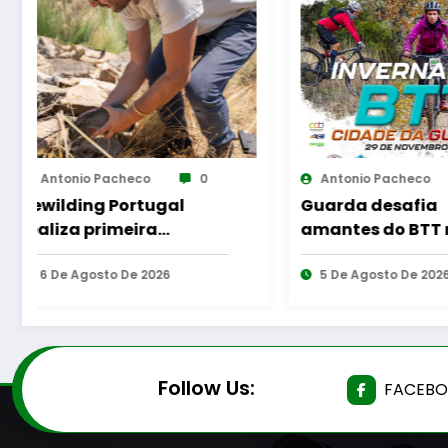
Antonio Pacheco
0
Antonio Pache
Guarda desafia
AF Viseu – C
amantes do BTT na
da 2.ª Divisão
mítica Invernal Cidade
ISOJOFER sor
da Guarda
5 De Agosto De 2026
5 De Agosto De
Follow Us:
FACEB