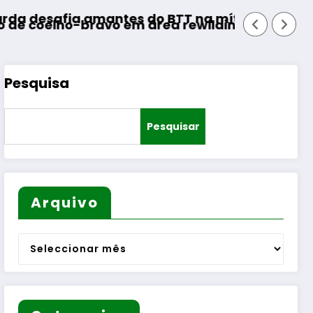
AF Viseu – Campeonato da 2.ª D
BTT na mítica Invernal Cidade da Guarda
ea rewilding
Pesquisa
Pesquisar
Arquivo
Arquivo