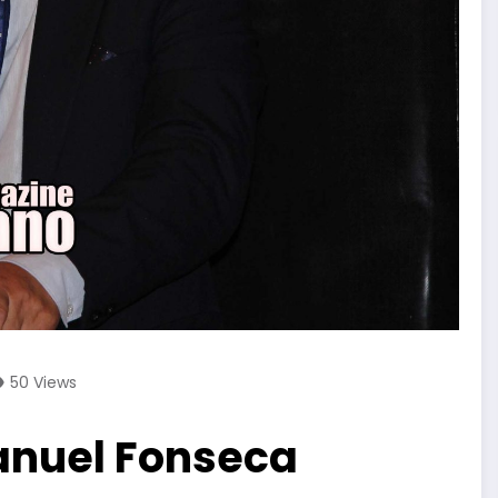
50
Views
anuel Fonseca