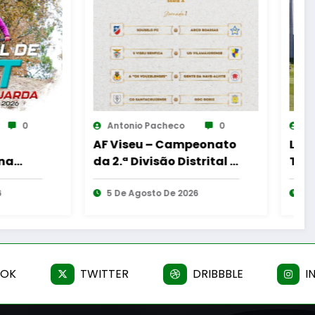
co
0
Antonio Pacheco
0
ampeonato
Liga 2 Meu Super – CD
 Distrital –
Tondela – Amarante
teado
FC- 2-1 FINAL
 2026
8 De Agosto De 2026
OOK
TWITTER
DRIBBBLE
I