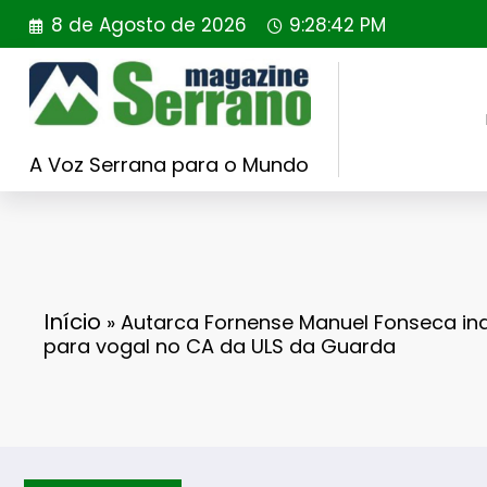
Saltar
8 de Agosto de 2026
9:28:43 PM
para
o
conteúdo
A Voz Serrana para o Mundo
Início
»
Autarca Fornense Manuel Fonseca in
para vogal no CA da ULS da Guarda