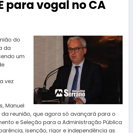
E para vogal no CA
união do
a da
 sendo um
de
a vez
s, Manuel
s da reunião, que agora só avançará para o
ento e Seleção para a Administração Pública
arência, isenção, rigor e independência as