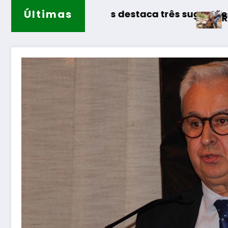
Últimas
 destaca três sugestões para os melhores mom
Rewilding Portugal realiz