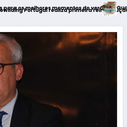
Guarda desafia amantes do 
entos do verão
a primeira reintrodução de coelho-bravo em ár