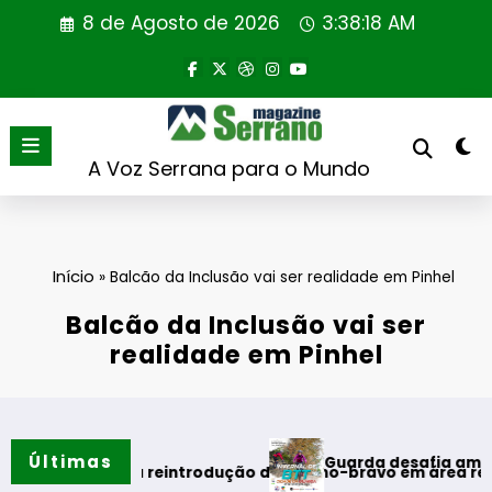
Saltar
8 de Agosto de 2026
3:38:18 AM
para
o
conteúdo
A Voz Serrana para o Mundo
Início
»
Balcão da Inclusão vai ser realidade em Pinhel
Balcão da Inclusão vai ser
realidade em Pinhel
Últimas
Guarda desafia amantes do BTT na
meira reintrodução de coelho-bravo em área rewilding