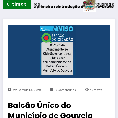
Últimas
Guarda desafia amante
 do verão
realiza primeira reintrodução de coelho-bravo em área rewi
22 De Maio De 2020
0 Comentários
46
Views
Balcão Único do
Município de Gouveia