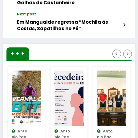
Galhas do Castanheiro
Next post
Em Mangualde regressa “Mochila às
Costas, Sapatilhas no Pé”
+ + +
to
Anto
Anto
Anto
ac
Nio Pac
Nio Pac
Nio Pac