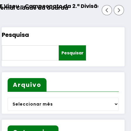
.ª Divisão Distrital – ISOJOFER sorteado
Fornos de Algodres – Moment
Pesquisa
Pesquisar
Arquivo
Arquivo