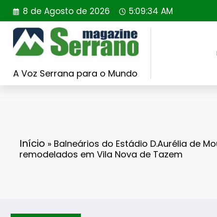
Saltar
8 de Agosto de 2026
5:09:35 AM
para
o
conteúdo
A Voz Serrana para o Mundo
Início
»
Balneários do Estádio D.Aurélia de Mo
remodelados em Vila Nova de Tazem