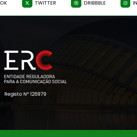
OOK
TWITTER
DRIBBBLE
I
Registo Nº 126979