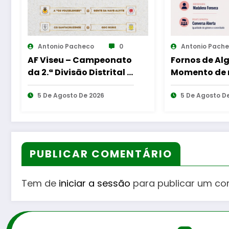
Antonio Pacheco
0
Antonio Pach
Fornos de Algodres –
Guarda – As
Momento de reflexão
dos protocol
“As Tecedeiras – Uma
cooperação 
Questão de Mulheres e
5 De Agosto De 2026
Bombeiros Eg
4 De Agosto D
de Homens”
e diversas F
PUBLICAR COMENTÁRIO
Tem de
iniciar a sessão
para publicar um co