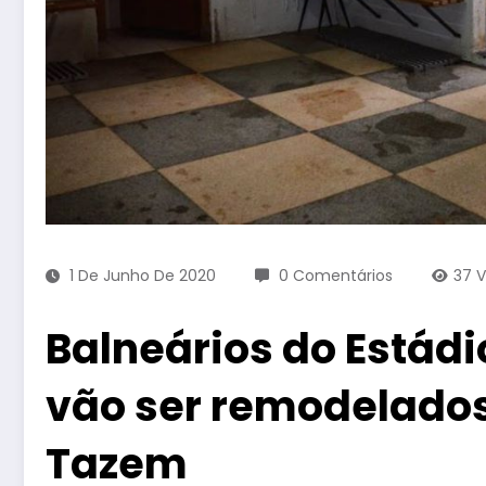
1 De Junho De 2020
0 Comentários
37
V
Balneários do Estádi
vão ser remodelados
Tazem