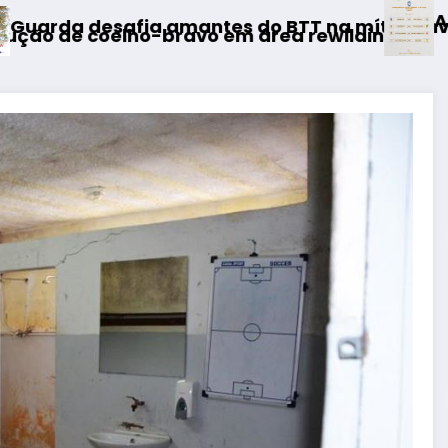
AF Viseu – Campeonato da 2
 do BTT na mítica Invernal Cidade da Guarda
m área rewilding