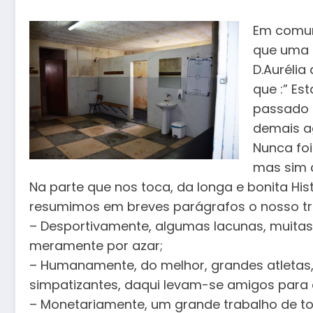
Em comun
que uma 
D.Aurélia
que :” Es
passado 
demais a
Nunca foi
mas sim c
Na parte que nos toca, da longa e bonita His
resumimos em breves parágrafos o nosso tr
– Desportivamente, algumas lacunas, muitas
meramente por azar;
– Humanamente, do melhor, grandes atletas, 
simpatizantes, daqui levam-se amigos para 
– Monetariamente, um grande trabalho de tod