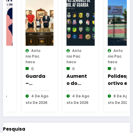
Anto
Anto
Anto
Nio Pac
Nio Pac
Nio Pac
Heco
Heco
Heco
0
0
0
Guarda
Aument
Polidesp
–
o do
ortivo e
Assinatu
número
Parque
4 De Ago
4 De Ago
8 De Ago
ra dos
de
de
Sto De 2026
Sto De 2026
Sto De 2026
protocol
equipas
Merenda
os de
seniores
s das
coopera
na AF
Eiras de
ção
Guarda
Santa
Pesquisa