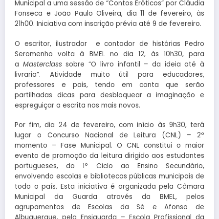
Municipal a uma sessão de “Contos Eróticos” por Cláudia
Fonseca e João Paulo Oliveira, dia 11 de fevereiro, às
21h00. Iniciativa com inscrição prévia até 9 de fevereiro.
O escritor, ilustrador e contador de histórias Pedro
Seromenho volta à BMEL no dia 12, às 10h30, para
a
Masterclass
sobre “O livro infantil – da ideia até à
livraria”. Atividade muito útil para educadores,
professores e pais, tendo em conta que serão
partilhadas dicas para desbloquear a imaginação e
espreguiçar a escrita nos mais novos.
Por fim, dia 24 de fevereiro, com início às 9h30, terá
lugar o Concurso Nacional de Leitura (CNL) – 2º
momento – Fase Municipal. O CNL constitui o maior
evento de promoção da leitura dirigido aos estudantes
portugueses, do 1º Ciclo ao Ensino Secundário,
envolvendo escolas e bibliotecas públicas municipais de
todo o país. Esta iniciativa é organizada pela Câmara
Municipal da Guarda através da BMEL, pelos
agrupamentos de Escolas da Sé e Afonso de
Albuquerque, pela Ensiguarda – Escola Profissional da