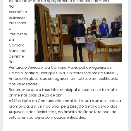
alunos do 4º ano do Agrupamento de Escolas de Pinhel.
Na
cerimónia
estiveram
presentes
o
Presidente
da
Câmara
Municipal
de Pinhel,
Rui
Ventura, o Vereador da Câmara Municipal de Figueira de
Castelo Rodrigo, Henrique Silva, e o representante da CIMBSE,
António Miraldes, que entregaram um tablet e um certificado
aos vencedores.
Recorde-se que a fase Intermunicipal decorreu, em formato
online, nos dias 21 e 26 de abril.
A 14ª edição do Concurso Nacional de Leitura é uma iniciativa
promovida, a nível nacional, pela Direção Geral do Livro, dos
Arquivos e das Bibliotecas, no âmbito do Plano Nacional de
Leitura, em parceria com outras entidades.