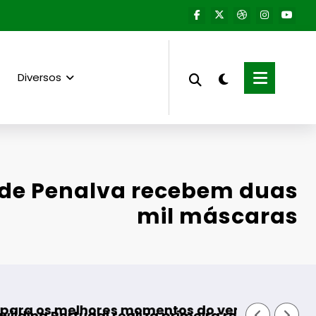
Diversos
de Penalva recebem duas
mil máscaras
Guarda desafia amantes do BT
tos do verão
 primeira reintrodução de coelho-bravo em área