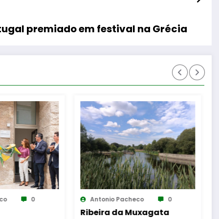
tugal premiado em festival na Grécia
eco
0
Antonio Pacheco
0
Muxagata
Polidesportivo e Parque