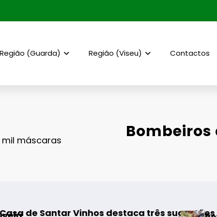
Região (Guarda)
Região (Viseu)
Contactos
Bombeiros 
 mil máscaras
estaca três sugestões para os melhores momen
Rewilding Portugal realiza