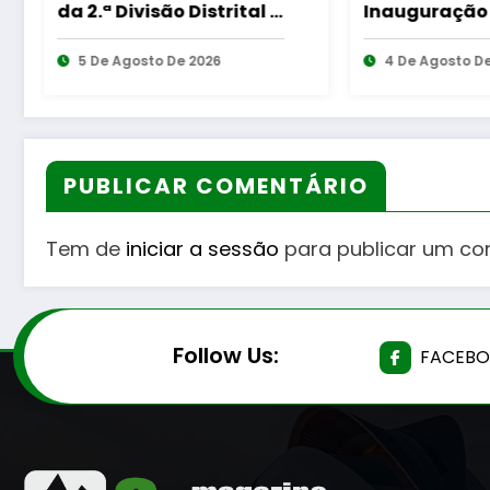
Inauguração da
alvo de inte
Requalificação do
para reforça
Bairro Municipal
4 De Agosto De 2026
proteção da
4 De Agosto D
biodiversida
PUBLICAR COMENTÁRIO
Tem de
iniciar a sessão
para publicar um co
Follow Us:
FACEB