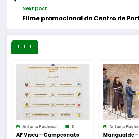
Next post
Filme promocional do Centro de Por
+ + +
Antonio Pacheco
0
Antonio Pach
Mangualde –
Ribeira da 