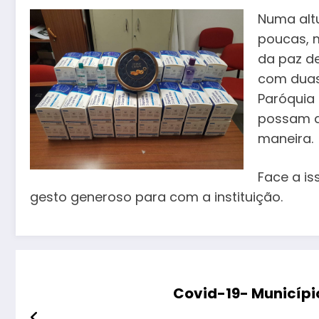
Numa alt
poucas, 
da paz d
com duas
Paróquia
possam d
maneira.
Face a is
gesto generoso para com a instituição.
Covid-19- Municípi