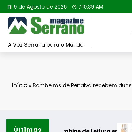
Saltar
9 de Agosto de 2026
7:10:40 AM
para
o
conteúdo
A Voz Serrana para o Mundo
Início
»
Bombeiros de Penalva recebem duas
Últimas
Casa de Santar Vinhos d
ine de Leitura em Gouveia