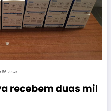
56
Views
va recebem duas mil