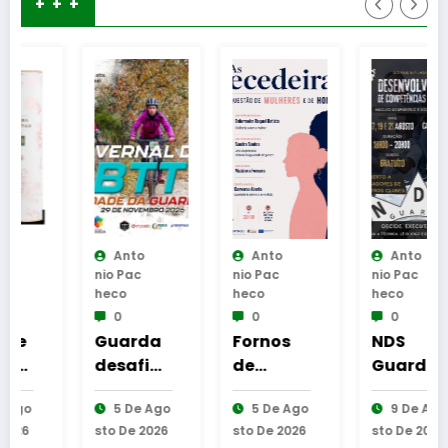
+ + +
Anto
Anto
Anto
Nio Pac
Nio Pac
Nio Pac
Heco
Heco
Heco
0
0
0
Guarda
Fornos
NDS
desafia
de
Guarda
amante
Algodres
lançou
5 De Ago
5 De Ago
9 De Ago
s do BTT
–
DCI Pais
Sto De 2026
Sto De 2026
Sto De 2026
na
Moment
& Filhos