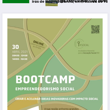
Liga 2 Meu Super – CD Tondela – Amarante F
s Eiras de Santa Catarina, em Freixeda do Torrão requalific