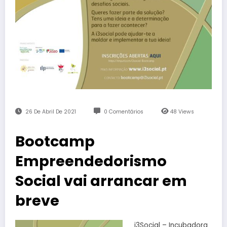
26 De Abril De 2021
0 Comentários
48
Views
Bootcamp
Empreendedorismo
Social vai arrancar em
breve
i3Social – Incubadora