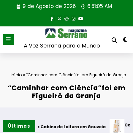
Saltar
9 de Agosto de 2026
6:51:06 AM
para
o
conteúdo
A Voz Serrana para o Mundo
Início
»
“Caminhar com Ciência”foi em Figueiró da Granja
“Caminhar com Ciência”foi em
Figueiró da Granja
Casa de San
Últimas
ração da Cabine de Leitura em Gouveia