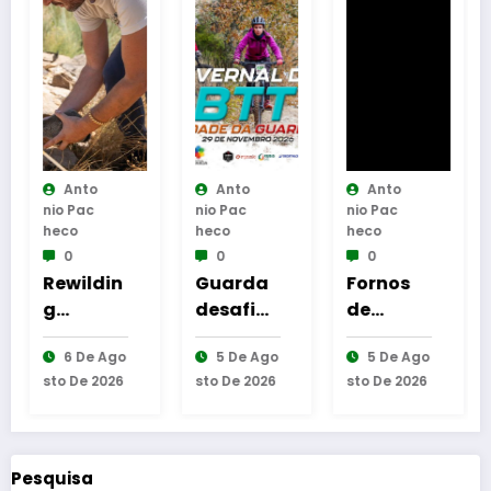
Anto
Anto
Anto
Nio Pac
Nio Pac
Nio Pac
Heco
Heco
Heco
0
0
0
Rewildin
Guarda
Fornos
g
desafia
de
Portugal
amante
Algodres
6 De Ago
5 De Ago
5 De Ago
realiza
s do BTT
–
Sto De 2026
Sto De 2026
Sto De 2026
primeira
na
Moment
reintrod
mítica
o de
ução de
Invernal
reflexão
coelho-
Cidade
“As
Pesquisa