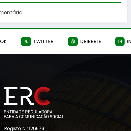
mentário.
OOK
TWITTER
DRIBBBLE
I
Registo Nº 126979