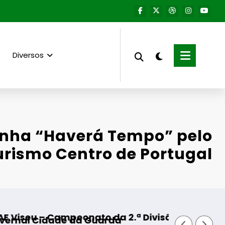
Diversos
ha “Haverá Tempo” pelo
urismo Centro de Portugal
 Divisão Distrital – ISOJOFER sorteado
Fornos de Algodres – Momento 