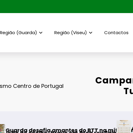
Região (Guarda)
Região (Viseu)
Contactos
Campan
smo Centro de Portugal
T
AF Viseu – Campeonato da 2.ª
o BTT na mítica Invernal Cidade da Guarda
área rewilding