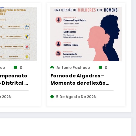
eco
0
Antonio Pacheco
0
godres –
Reinauguração da
reflexão
Cabine de Leitura em
as – Uma
Gouveia
ulheres e
e 2026
6 De Agosto De 2026