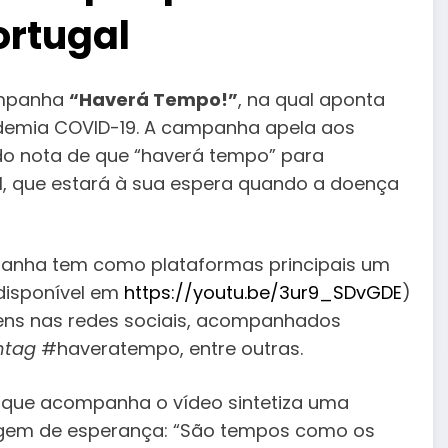
ortugal
ampanha
“Haverá Tempo!”
, na qual aponta
demia COVID-19. A campanha apela aos
o nota de que “haverá tempo” para
l, que estará à sua espera quando a doença
anha tem como plataformas principais um
disponível em
https://youtu.be/3ur9_SDvGDE
)
ens nas redes sociais, acompanhados
htag
#haveratempo, entre outras.
 que acompanha o vídeo sintetiza uma
em de esperança: “São tempos como os