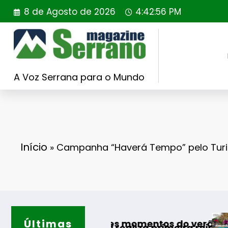
Saltar
8 de Agosto de 2026
4:42:58 PM
para
o
conteúdo
A Voz Serrana para o Mundo
Início
»
Campanha “Haverá Tempo” pelo Turi
Últimas
Guarda desafia amantes d
omentos do verão
liza primeira reintrodução de coelho-bravo em 