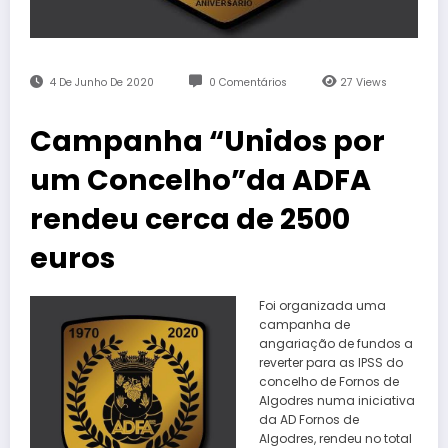
4 De Junho De 2020
0 Comentários
27
Views
Campanha “Unidos por
um Concelho”da ADFA
rendeu cerca de 2500
euros
Foi organizada uma
campanha de
angariação de fundos a
reverter para as IPSS do
concelho de Fornos de
Algodres numa iniciativa
da AD Fornos de
Algodres, rendeu no total