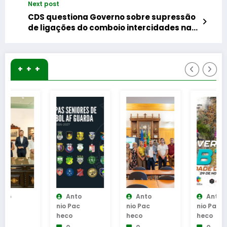
Next post
CDS questiona Governo sobre supressão
de ligações do comboio intercidades na
Linha da Beira Alta
+ + +
Anto
Anto
Anto
Nio Pac
Nio Pac
Nio Pac
Heco
Heco
Heco