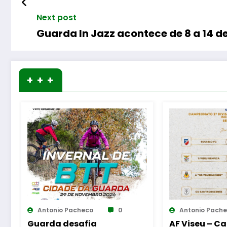
Next post
Guarda In Jazz acontece de 8 a 14 de
+ + +
Antonio Pacheco
0
Antonio Pach
AF Viseu – Campeonato
Fornos de Al