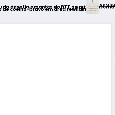
AF Viseu – Campeonato da 2.ª
do BTT na mítica Invernal Cidade da Guarda
 área rewilding