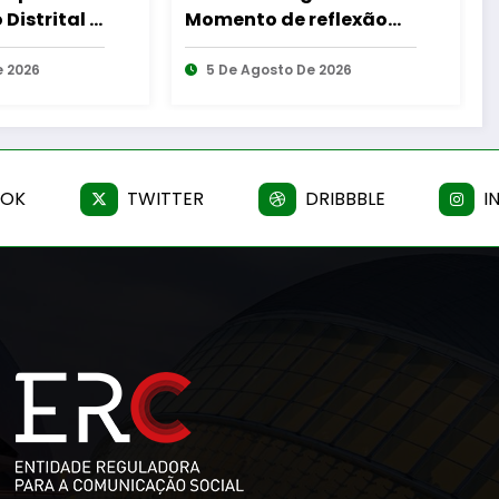
reflexão
Cabine de Leitura em
ras – Uma
Gouveia
Mulheres e
De 2026
6 De Agosto De 2026
OOK
TWITTER
DRIBBBLE
I