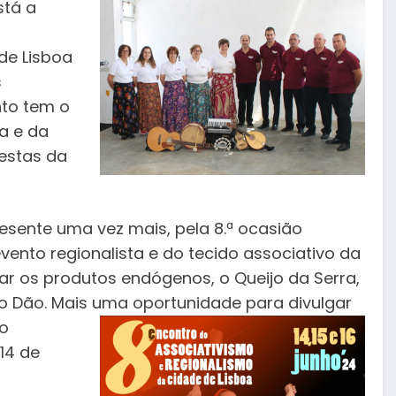
stá a
de Lisboa
s
nto tem o
a e da
Festas da
esente uma vez mais, pela 8.ª ocasião
evento regionalista e do tecido associativo da
ar os produtos endógenos, o Queijo da Serra,
do Dão. Mais uma oportunidade para divulgar
do
14 de