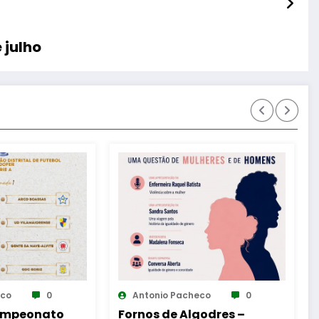
 julho
eco
0
Antonio Pacheco
0
godres –
Reinauguração da