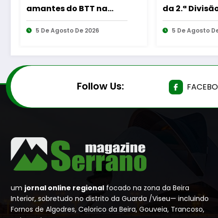
da 2.ª Divisão Distrital –
Momento de 
ISOJOFER sorteado
“As Tecedei
5 De Agosto De 2026
Questão de 
5 De Agosto 
de Homens”
Follow Us:
FACEB
um
jornal online regional
focado na zona da Beira
Interior, sobretudo no distrito da Guarda /Viseu— incluindo
Fornos de Algodres, Celorico da Beira, Gouveia, Trancoso,