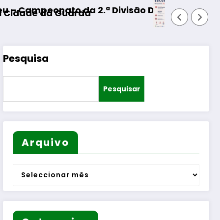
 Divisão Distrital – ISOJOFER sorteado
Fornos de Algodres – Momento
Pesquisa
Pesquisar
Arquivo
Arquivo