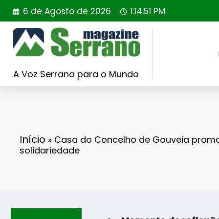
Saltar
6 de Agosto de 2026
1:14:52 PM
para
o
conteúdo
A Voz Serrana para o Mundo
Início
»
Casa do Concelho de Gouveia prom
solidariedade