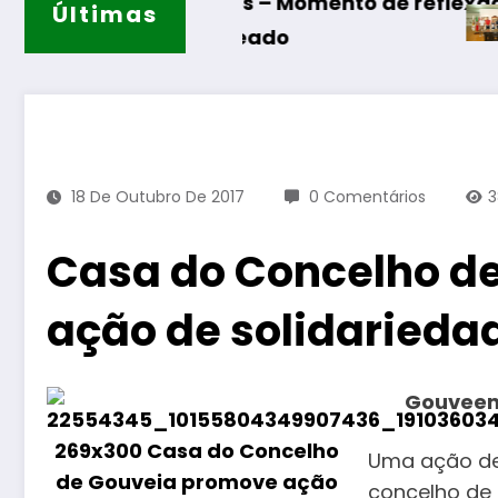
Algodres – Momento de reflexão “As Tecedeira
Últimas
Guarda – Assi
ER sorteado
18 De Outubro De 2017
0 Comentários
Casa do Concelho d
ação de solidarieda
Gouveens
Uma ação de
concelho de 