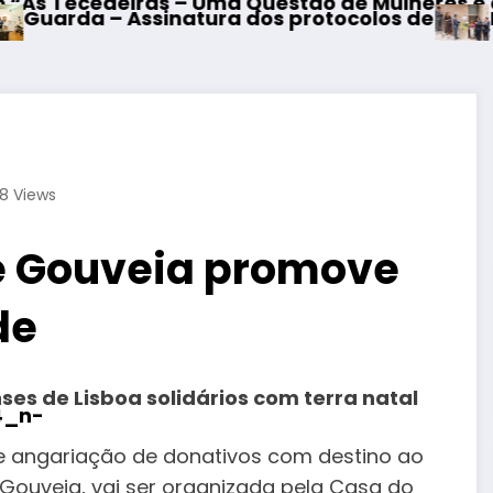
s – Uma Questão de Mulheres e de Homens”
Mangualde – Ina
natura dos protocolos de cooperação entre Bo
38
Views
e Gouveia promove
de
es de Lisboa solidários com terra natal
 angariação de donativos com destino ao
Gouveia, vai ser organizada pela Casa do