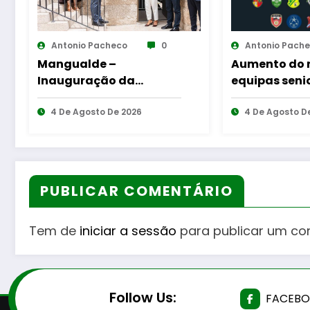
Antonio Pacheco
0
Antonio 
Aumento do número de
Fornos d
equipas seniores na AF
avança c
Guarda
Público F
4 De Agosto De 2026
aproxima
4 De Agos
dos servi
PUBLICAR COMENTÁRIO
Tem de
iniciar a sessão
para publicar um co
Follow Us:
FACEB