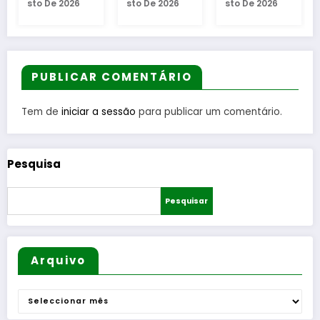
Sto De 2026
Sto De 2026
Sto De 2026
Sto D
três
na
2.ª
Mer
sugestõ
mítica
Divisão
s da
es para
Invernal
Distrital
Eira
os
Cidade
–
San
melhore
da
ISOJOFE
Cat
PUBLICAR COMENTÁRIO
s
Guarda
R
a, 
moment
sortead
Fre
Tem de
iniciar a sessão
para publicar um comentário.
os do
o
do
verão
Tor
requ
Pesquisa
cad
Pesquisar
Arquivo
Arquivo