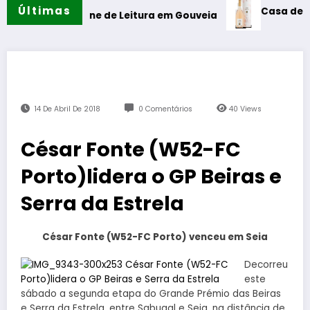
Últimas
Casa de Santar Vin
a Cabine de Leitura em Gouveia
14 De Abril De 2018
0 Comentários
40
Views
César Fonte (W52-FC
Porto)lidera o GP Beiras e
Serra da Estrela
César Fonte (W52-FC Porto) venceu em Seia
Decorreu
este
sábado a segunda etapa do Grande Prémio das Beiras
e Serra da Estrela, entre Sabugal e Seia, na distância de