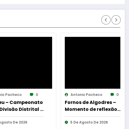
Antonio Pacheco
0
Antonio 
to
Fornos de Algodres –
Reinaug
 –
Momento de reflexão
Cabine d
“As Tecedeiras – Uma
Gouveia
Questão de Mulheres e
5 De Agosto De 2026
6 De Ago