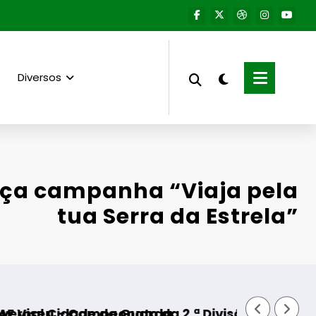
Diversos
nça campanha “Viaja pela
tua Serra da Estrela”
Guarda
to da 2.ª Divisão Distrital – ISOJOFER sorteado
Fornos de Algodres – 