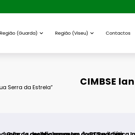
Região (Guarda)
Região (Viseu)
Contactos
CIMBSE la
a Serra da Estrela”
bravo em área rewilding
mantes do BTT na mítica Invernal Cidade da 
AF Viseu – Campeona