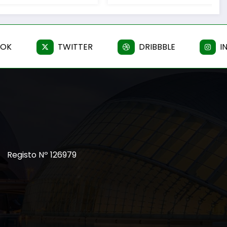
de Homens”
OOK
TWITTER
DRIBBBLE
I
Registo Nº 126979