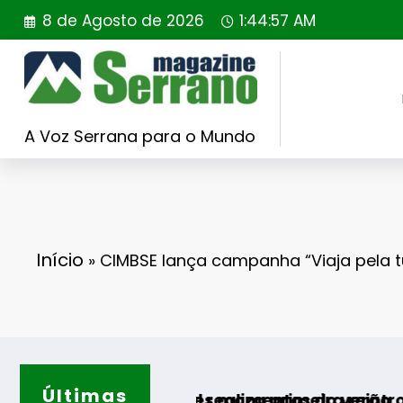
Saltar
8 de Agosto de 2026
1:44:58 AM
para
o
conteúdo
A Voz Serrana para o Mundo
Início
»
CIMBSE lança campanha “Viaja pela tu
Últimas
lhores momentos do verão
ugal realiza primeira reintrodução de coelho-
Guarda desafia a