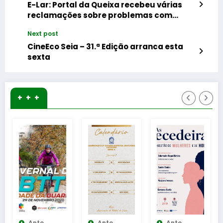
E-Lar: Portal da Queixa recebeu várias
reclamações sobre problemas com
candidaturas
Next post
CineEco Seia – 31.ª Edição arranca esta
sexta
+ + +
to
Anto
Anto
Anto