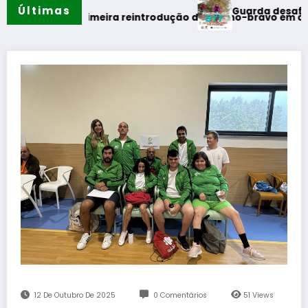
Últimas
Guarda desafia amantes do
erão
iza primeira reintrodução de coelho-bravo em área rewilding
12 De Outubro De 2025
0 Comentários
51
Views