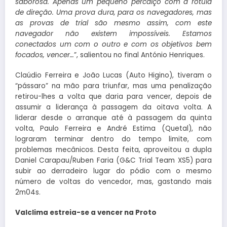
saborosa. Apenas um pequeno percalço com a rotula
de direção. Uma prova dura, para os navegadores, mas
as provas de trial são mesmo assim, com este
navegador não existem impossíveis. Estamos
conectados um com o outro e com os objetivos bem
focados, vencer
…
”, salientou no final António Henriques.
Claúdio Ferreira e João Lucas (Auto Higino), tiveram o
“pássaro” na mão para triunfar, mas uma penalização
retirou-lhes a volta que daria para vencer, depois de
assumir a liderança à passagem da oitava volta. A
liderar desde o arranque até à passagem da quinta
volta, Paulo Ferreira e André Estima (Quetal), não
lograram terminar dentro do tempo limite, com
problemas mecânicos. Desta feita, aproveitou a dupla
Daniel Carapau/Ruben Faria (G&C Trial Team XS5) para
subir ao derradeiro lugar do pódio com o mesmo
número de voltas do vencedor, mas, gastando mais
2m04s.
Valclima estreia-se a vencer na Proto