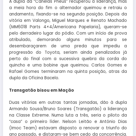
A dupla da “Canelas Pneus” recuperou a liderança, mas
a meia hora do fim o alternador queimou e retraiu o
andamento, fixando-se na segunda posição. Depois da
vitória em Valongo, Miguel Marques e Renato Machado
(MM6018 Parts 4×4/Americana Papelaria), queram-se
pelo derradeiro lugar do pódio. Com um início de prova
atribulado, demorando alguns minutos para se
desembaraçarem de uma preda que impediu a
progressão do Toyota, seriam ainda penalizados já
perto do final com a sucessiva quebra da corda do
quincho e uma bobine que queimou. Carlos Gomes e
Rafael Gomes terminaram na quinta posição, atras da
dupla da Oficina Bacelo.
Transgatão bisou em Mação
Duas vitórias em outras tantas jornadas, dão à dupla
Armando Sousa/Bruno Soares (Transgatão) a liderança
na Classe Extreme. Numa luta a três, seria o piloto da
“casa” o primeiro líder. Nelson Leitão e António Dias
(Imoc Team) estavam disposto a renovar o triunfo do
ano passado, e distaram-se bem cedo da concorrência.