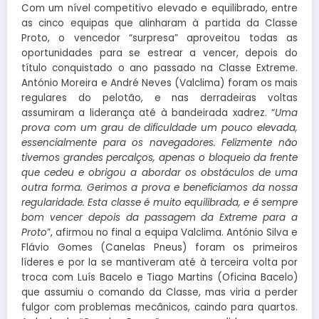
Com um nível competitivo elevado e equilibrado, entre
as cinco equipas que alinharam à partida da Classe
Proto, o vencedor “surpresa” aproveitou todas as
oportunidades para se estrear a vencer, depois do
título conquistado o ano passado na Classe Extreme.
António Moreira e André Neves (Valclima) foram os mais
regulares do pelotão, e nas derradeiras voltas
assumiram a liderança até à bandeirada xadrez. “
Uma
prova com um grau de dificuldade um pouco elevada,
essencialmente para os navegadores. Felizmente não
tivemos grandes percalços, apenas o bloqueio da frente
que cedeu e obrigou a abordar os obstáculos de uma
outra forma. Gerimos a prova e beneficiamos da nossa
regularidade. Esta classe é muito equilibrada, e é sempre
bom vencer depois da passagem da Extreme para a
Proto
”, afirmou no final a equipa Valclima. António Silva e
Flávio Gomes (Canelas Pneus) foram os primeiros
líderes e por la se mantiveram até à terceira volta por
troca com Luís Bacelo e Tiago Martins (Oficina Bacelo)
que assumiu o comando da Classe, mas viria a perder
fulgor com problemas mecânicos, caindo para quartos.