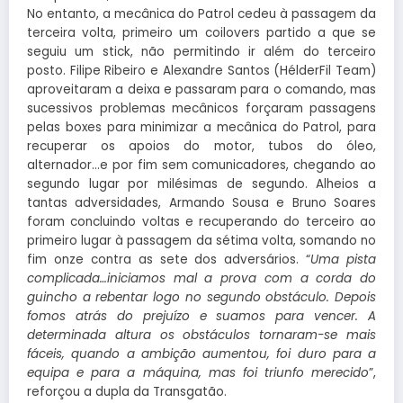
No entanto, a mecânica do Patrol cedeu à passagem da
terceira volta, primeiro um coilovers partido a que se
seguiu um stick, não permitindo ir além do terceiro
posto. Filipe Ribeiro e Alexandre Santos (HélderFil Team)
aproveitaram a deixa e passaram para o comando, mas
sucessivos problemas mecânicos forçaram passagens
pelas boxes para minimizar a mecânica do Patrol, para
recuperar os apoios do motor, tubos do óleo,
alternador…e por fim sem comunicadores, chegando ao
segundo lugar por milésimas de segundo. Alheios a
tantas adversidades, Armando Sousa e Bruno Soares
foram concluindo voltas e recuperando do terceiro ao
primeiro lugar à passagem da sétima volta, somando no
fim onze contra as sete dos adversários. “
Uma pista
complicada…iniciamos mal a prova com a corda do
guincho a rebentar logo no segundo obstáculo. Depois
fomos atrás do prejuízo e suamos para vencer. A
determinada altura os obstáculos tornaram-se mais
fáceis, quando a ambição aumentou, foi duro para a
equipa e para a máquina, mas foi triunfo merecido
”,
reforçou a dupla da Transgatão.