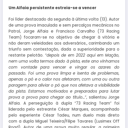
Um Alfaia persistente estreia-se a vencer
Foi líder destacado da segunda à última volta (13). Autor
de uma prova imaculada e sem percalços mecânicos no
Patrol, Jorge Alfaia e Francisco Carvalho (73 Racing
Team) focaram-se no objetivo de chegar à vitória e
não deram veleidades aos adversários., carimbando um
triunfo sem contestação, dada a superioridade para o
restante pelotão. “
depois de em 2022 aqui em Mação,
nem uma volta termos dado à pista, este ano vínhamos
com vontade para vencer e vingar os azares do
passado. Foi uma prova limpa e isenta de problemas,
apenas o pó e o calor nos afetaram, com uma ou outra
paragem para aliviar o pó que nos afetava a visibilidade
da pista. Estamos motivados e preparados para lutar
prova a prova para chegar ao título…
”, salientou Jorge
Alfaia. A perseguição à dupla “73 Racing Team” foi
liderada pelo estreante César Marques, acompanhado
pelo experiente César Tadeu, num duelo mais direto
com a dupla Miguel Teixeira/Filipe Tavares (Lusimex Off
Road). Autor de uma prova muito regular, a primeira