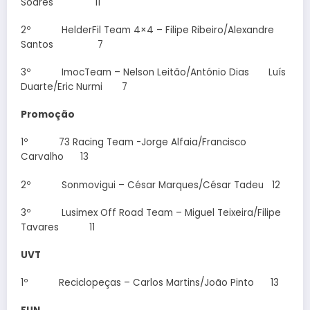
Soares 11
2º HelderFil Team 4×4 – Filipe Ribeiro/Alexandre
Santos 7
3º ImocTeam – Nelson Leitão/António Dias Luís
Duarte/Eric Nurmi 7
Promoção
1º 73 Racing Team -Jorge Alfaia/Francisco
Carvalho 13
2º Sonmovigui – César Marques/César Tadeu 12
3º Lusimex Off Road Team – Miguel Teixeira/Filipe
Tavares 11
UVT
1º Reciclopeças – Carlos Martins/João Pinto 13