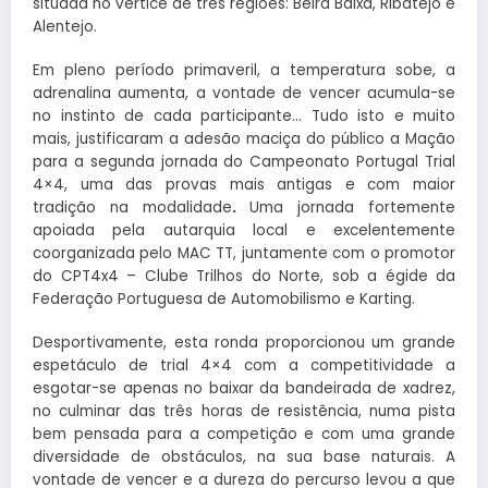
situada no vértice de três regiões: Beira Baixa, Ribatejo e
Alentejo.
Em pleno período primaveril, a temperatura sobe, a
adrenalina aumenta, a vontade de vencer acumula-se
no instinto de cada participante… Tudo isto e muito
mais, justificaram a adesão maciça do público a Mação
para a segunda jornada do Campeonato Portugal Trial
4×4, uma das provas mais antigas e com maior
tradição na modalidade
.
Uma jornada fortemente
apoiada pela autarquia local e excelentemente
coorganizada pelo MAC TT, juntamente com o promotor
do CPT4x4 – Clube Trilhos do Norte, sob a égide da
Federação Portuguesa de Automobilismo e Karting.
Desportivamente, esta ronda proporcionou um grande
espetáculo de trial 4×4 com a competitividade a
esgotar-se apenas no baixar da bandeirada de xadrez,
no culminar das três horas de resistência, numa pista
bem pensada para a competição e com uma grande
diversidade de obstáculos, na sua base naturais. A
vontade de vencer e a dureza do percurso levou a que