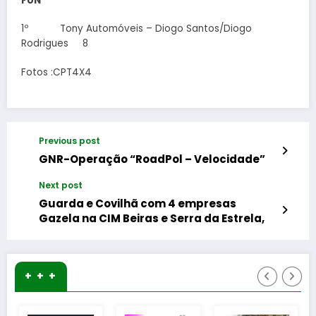
FUN
1º Tony Automóveis – Diogo Santos/Diogo
Rodrigues 8
Fotos :CPT4X4
Previous post
GNR-Operação “RoadPol – Velocidade”
Next post
Guarda e Covilhã com 4 empresas
Gazela na CIM Beiras e Serra da Estrela,
+ + +