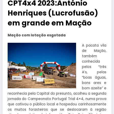
CPT4x4 2023:António
Henriques (Lucrofusão)
em grande em Mação
Mação com lotação esgotada
A pacata vila
de Mação,
também
conhecida
pelos “três
A’s, pelas
“boas águas,
bons ares e
bom azeite” e
reconhecia pela Capital do presunto, acolheu a segunda
jornada do Campeonato Portugal Trial 4×4, numa prova
que cativou o público local e hospedou carinhosamente
os muitos forasteiros que se deslocaram à região