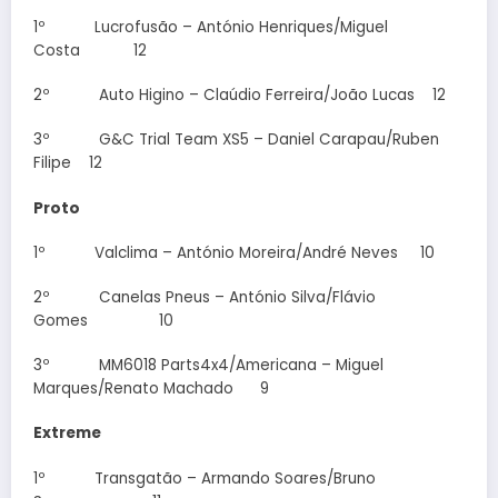
1º Lucrofusão – António Henriques/Miguel
Costa 12
2º Auto Higino – Claúdio Ferreira/João Lucas 12
3º G&C Trial Team XS5 – Daniel Carapau/Ruben
Filipe 12
Proto
1º Valclima – António Moreira/André Neves 10
2º Canelas Pneus – António Silva/Flávio
Gomes 10
3º MM6018 Parts4x4/Americana – Miguel
Marques/Renato Machado 9
Extreme
1º Transgatão – Armando Soares/Bruno