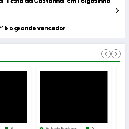
na “Festa da Castanha”em Folgosinho
a” é o grande vencedor