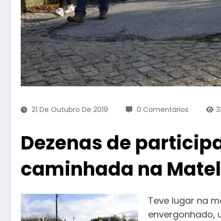
21 De Outubro De 2019
0 Comentários
3
Dezenas de partici
caminhada na Mate
Teve lugar na m
envergonhado, 