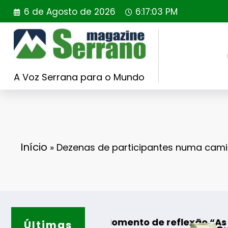
Saltar
6 de Agosto de 2026
6:17:04 PM
para
o
conteúdo
A Voz Serrana para o Mundo
Início
»
Dezenas de participantes numa cam
eado
s – Momento de reflexão “As Tecedeiras – Uma
Últimas