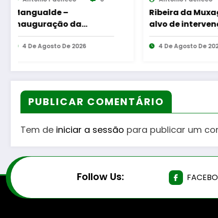
Antonio Pacheco
0
Antonio Pach
Ribeira da Muxagata
CIM Viseu Dã
alvo de intervenção
reforça pres
para reforçar a
região na gu
proteção da
4 De Agosto De 2026
feiras popul
4 De Agosto D
biodiversidade
PUBLICAR COMENTÁRIO
Tem de
iniciar a sessão
para publicar um co
Follow Us:
FACEB