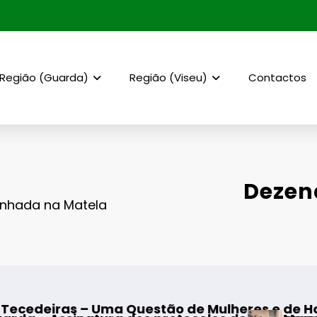
Região (Guarda)
Região (Viseu)
Contactos
Dezen
inhada na Matela
 Questão de Mulheres e de Homens”