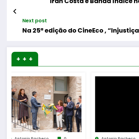
Iran Costa e Banda Índice 
Next post
Na 25ª edição do CineEco , “Injustiç
+ + +