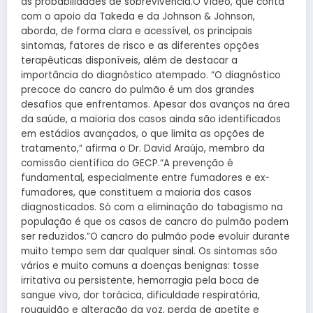
as probabilidades de sobrevivência.O vídeo, que conta
com o apoio da Takeda e da Johnson & Johnson,
aborda, de forma clara e acessível, os principais
sintomas, fatores de risco e as diferentes opções
terapêuticas disponíveis, além de destacar a
importância do diagnóstico atempado. “O diagnóstico
precoce do cancro do pulmão é um dos grandes
desafios que enfrentamos. Apesar dos avanços na área
da saúde, a maioria dos casos ainda são identificados
em estádios avançados, o que limita as opções de
tratamento,” afirma o Dr. David Araújo, membro da
comissão científica do GECP.“A prevenção é
fundamental, especialmente entre fumadores e ex-
fumadores, que constituem a maioria dos casos
diagnosticados. Só com a eliminação do tabagismo na
população é que os casos de cancro do pulmão podem
ser reduzidos.”O cancro do pulmão pode evoluir durante
muito tempo sem dar qualquer sinal. Os sintomas são
vários e muito comuns a doenças benignas: tosse
irritativa ou persistente, hemorragia pela boca de
sangue vivo, dor torácica, dificuldade respiratória,
rouquidão e alteração da voz, perda de apetite e