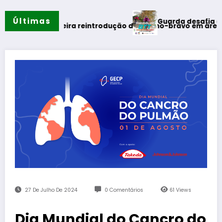
Últimas
Guarda desafia amantes do BT
ão
 primeira reintrodução de coelho-bravo em área rewilding
27 De Julho De 2024
0 Comentários
61
Views
Dia Mundial do Cancro do