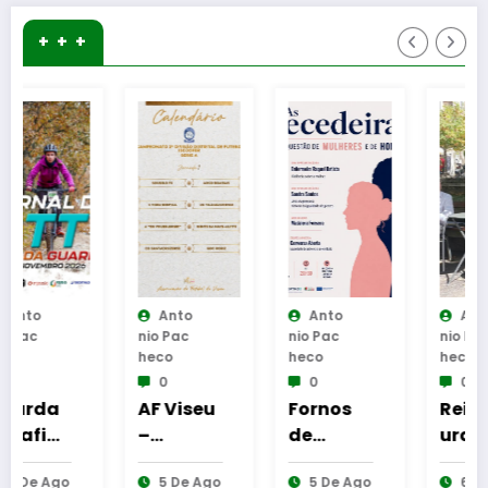
+ + +
Anto
Anto
Anto
Nio Pac
Nio Pac
Nio Pac
Heco
Heco
Heco
0
0
0
AF Viseu
Fornos
Reinaug
–
de
uração
Campeo
Algodres
da
5 De Ago
5 De Ago
6 De Ago
nato da
–
Cabine