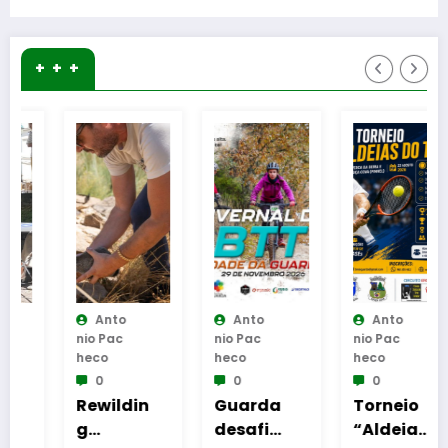
+ + +
Anto
Anto
Anto
Nio Pac
Nio Pac
Nio Pac
Heco
Heco
Heco
0
0
0
Rewildin
Guarda
Torneio
g
desafia
“Aldeias