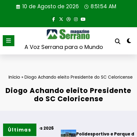
Saltar
10 de Agosto de 2026
8:51:55 AM
para
o
conteúdo
A Voz Serrana para o Mundo
Início
»
Diogo Achando eleito Presidente do SC Celoricense
Diogo Achando eleito Presidente
do SC Celoricense
os 2026
Últimas
Polidesportivo e Parque de Merendas das Ei