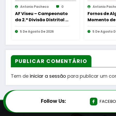
co
0
Antonio Pacheco
0
ampeonato
Fornos de Algodres –
Distrital –
Momento de reflexão
teado
“As Tecedeiras – Uma
 2026
Questão de Mulheres e
5 De Agosto De 2026
de Homens”
PUBLICAR COMENTÁRIO
Tem de
iniciar a sessão
para publicar um co
Follow Us:
FACEB