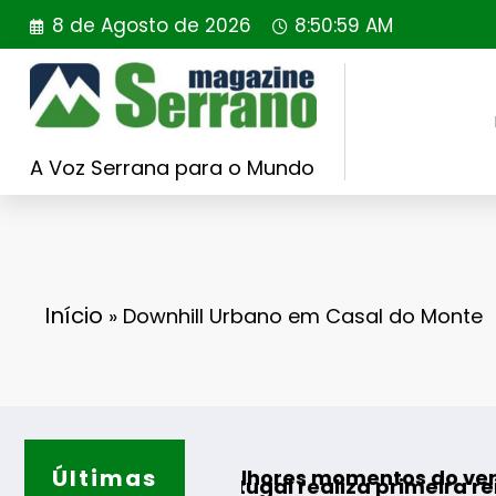
Saltar
8 de Agosto de 2026
8:51:00 AM
para
o
conteúdo
A Voz Serrana para o Mundo
Início
»
Downhill Urbano em Casal do Monte
Últimas
Guarda d
ra os melhores momentos do verão
ing Portugal realiza primeira reintrodução de