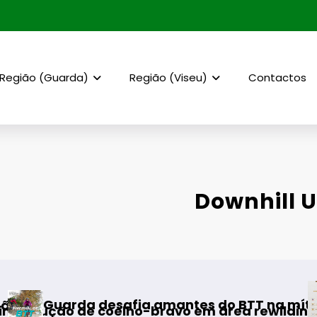
Região (Guarda)
Região (Viseu)
Contactos
Downhill 
AF Viseu – 
esafia amantes do BTT na mítica Invernal Cid
 coelho-bravo em área rewilding