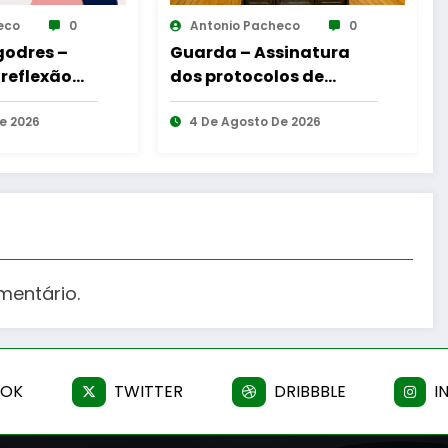
Antonio Pacheco
0
Antonio Pacheco
Guarda – Assinatura
Reinauguração da
dos protocolos de
Cabine de Leitura e
cooperação entre
Gouveia
Bombeiros Egitanienses
4 De Agosto De 2026
6 De Agosto De 2026
e diversas Freguesias
mentário.
OOK
TWITTER
DRIBBBLE
I