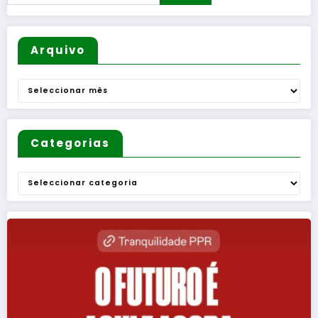
os do
o
s”
verão
Arquivo
Arquivo
Categorias
Categorias