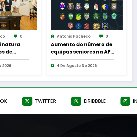
eco
0
Antonio Pacheco
0
número de
Reinauguração da
ores na AF
Cabine de Leitura em
Gouveia
e 2026
6 De Agosto De 2026
OOK
TWITTER
DRIBBBLE
I