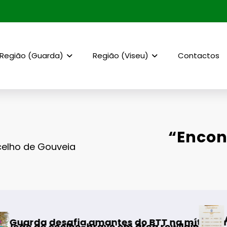
Região (Guarda)
Região (Viseu)
Contactos
“Encon
celho de Gouveia
AF Viseu – Campeonato da
es do BTT na mítica Invernal Cidade da Guar
 em área rewilding