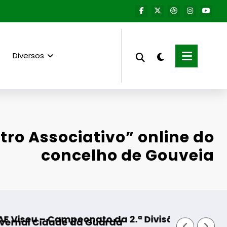
Diversos
tro Associativo” online do
concelho de Gouveia
 2.ª Divisão Distrital – ISOJOFER sorteado
Fornos de Algodres – Mome
da