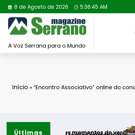
Saltar
8 de Agosto de 2026
5:36:47 AM
para
o
conteúdo
A Voz Serrana para o Mundo
Início
»
“Encontro Associativo” online do con
Últimas
Guarda desafia amant
es momentos do verão
 realiza primeira reintrodução de coelho-bravo