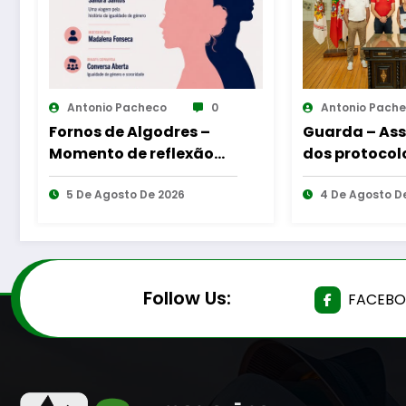
Antonio Pacheco
0
Antonio Pach
Guarda – Assinatura
Aumento do 
dos protocolos de
equipas seni
cooperação entre
Guarda
Bombeiros Egitanienses
4 De Agosto De 2026
4 De Agosto D
e diversas Freguesias
Follow Us:
FACEB