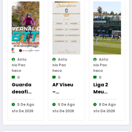
nto
Anto
Anto
Anto
Pac
Nio Pac
Nio Pac
Nio Pac
o
Heco
Heco
Heco
0
0
0
arda
AF Viseu
Liga 2
Reinau
afia
–
Meu
uração
ante
Campeo
Super –
da
 De Ago
5 De Ago
8 De Ago
6 De A
o BTT
nato da
CD
Cabine
De 2026
Sto De 2026
Sto De 2026
Sto De 20
2.ª
Tondela
de
ica
Divisão
–
Leitura
ernal
Distrital
Amaran
em