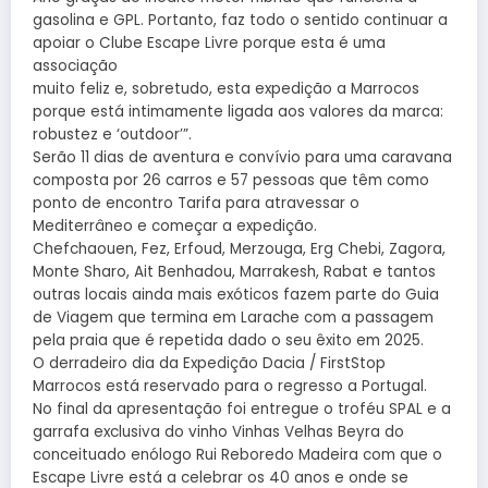
gasolina e GPL. Portanto, faz todo o sentido continuar a
apoiar o Clube Escape Livre porque esta é uma
associação
muito feliz e, sobretudo, esta expedição a Marrocos
porque está intimamente ligada aos valores da marca:
robustez e ‘outdoor’”.
Serão 11 dias de aventura e convívio para uma caravana
composta por 26 carros e 57 pessoas que têm como
ponto de encontro Tarifa para atravessar o
Mediterrâneo e começar a expedição.
Chefchaouen, Fez, Erfoud, Merzouga, Erg Chebi, Zagora,
Monte Sharo, Ait Benhadou, Marrakesh, Rabat e tantos
outras locais ainda mais exóticos fazem parte do Guia
de Viagem que termina em Larache com a passagem
pela praia que é repetida dado o seu êxito em 2025.
O derradeiro dia da Expedição Dacia / FirstStop
Marrocos está reservado para o regresso a Portugal.
No final da apresentação foi entregue o troféu SPAL e a
garrafa exclusiva do vinho Vinhas Velhas Beyra do
conceituado enólogo Rui Reboredo Madeira com que o
Escape Livre está a celebrar os 40 anos e onde se