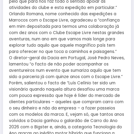
pelo que para nós faz todo o sentido apoiar as
atividades do clube e esta expedição em particular.”
Orlando Romana, nome conhecido das expedições a
Marrocos com o Escape Livre, agradeceu a “confiança
em mim depositada para termos uma colaboração já
com dez anos com o Clube Escape Livre nestas grandes
aventuras, num ano em que vamos mais longe para
explorar tudo aquilo que aquele magnífico país tem
para oferecer no que toca a caminhos e paisagens.”
O diretor-geral da Dacia em Portugal, José Pedro Neves,
lamentou “o facto de não poder acompanhar os
aventureiros num evento que sumariza aquilo que tem
sido a parceria já com quinze anos com o Escape Livre.”
Porém, salientou o facto de “Luís Celínio ter sido um
visionário quando naquela altura desafiou uma marca
com pouca expressão que hoje é líder do mercado de
clientes particulares – aqueles que compram carro com
o seu dinheiro e não da empresa – a fazer passeios
com os modelos da marca. E, vejam só, que tantos anos
volvidos a Dacia ganhou o galardão de Carro do Ano
2026 com o Bigster e, ainda, a categoria Tecnologia do
Ano graças ao inédito motor híbrido que funciona a