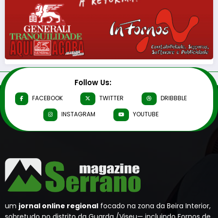
Follow Us:
FACEBOOK
TWITTER
DRIBBBLE
INSTAGRAM
YOUTUBE
um
jornal online regional
focado na zona da Beira Interior,
sobretudo no distrito da Guarda /Viseu— incluindo Fornos de