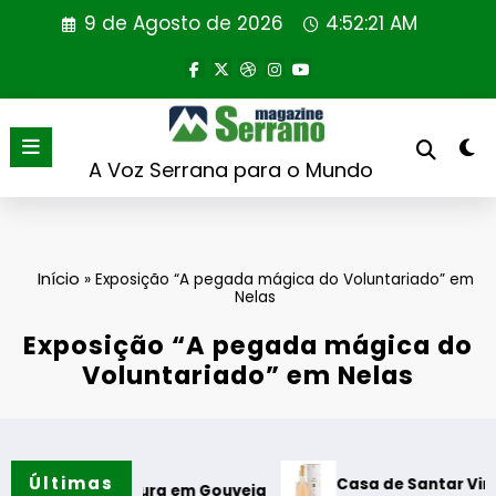
Saltar
9 de Agosto de 2026
4:52:22 AM
para
o
conteúdo
A Voz Serrana para o Mundo
Início
»
Exposição “A pegada mágica do Voluntariado” em
Nelas
Exposição “A pegada mágica do
Voluntariado” em Nelas
Últimas
Casa de Santar Vinhos destaca t
eitura em Gouveia