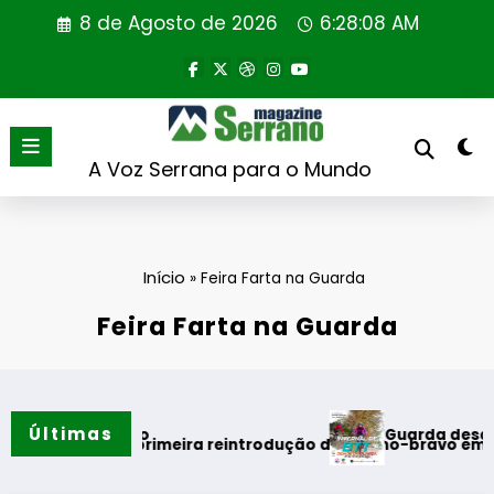
Saltar
8 de Agosto de 2026
6:28:09 AM
para
o
conteúdo
A Voz Serrana para o Mundo
Início
»
Feira Farta na Guarda
Feira Farta na Guarda
Últimas
Guarda desafia amantes 
o verão
ealiza primeira reintrodução de coelho-bravo em área rewild