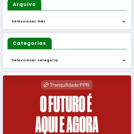
Mulheres
Arquivo
e de
Homens
Arquivo
”
Categorias
Categorias