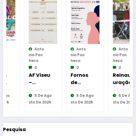
Anto
Anto
Anto
Nio Pac
Nio Pac
Nio Pac
Heco
Heco
Heco
0
0
0
AF Viseu
Fornos
Reinaug
–
de
uração
Campeo
Algodres
da
5 De Ago
5 De Ago
6 De Ago
nato da
–
Cabine
Sto De 2026
Sto De 2026
Sto De 2026
2.ª
Moment
de
Divisão
o de
Leitura
Distrital
reflexão
em
–
“As
Gouveia
Pesquisa
ISOJOFE
Tecedeir