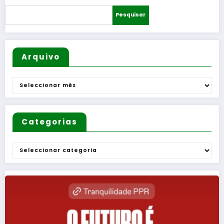
R
as –
Pesquisar
sortead
Uma
o
Questão
de
Mulheres
Arquivo
e de
Homens
Arquivo
”
Categorias
Categorias