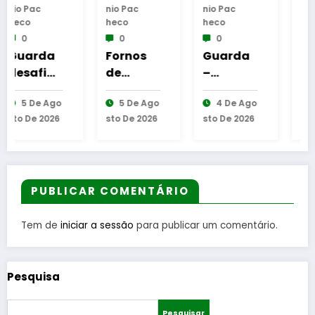
Nio Pac
Nio Pac
Nio Pac
Heco
Heco
Heco
0
0
0
Fornos
Guarda
Reinaug
de
–
uração
e
Algodres
Assinatu
da
go
5 De Ago
4 De Ago
6 De Ago
T
–
ra dos
Cabine
6
Sto De 2026
Sto De 2026
Sto De 2026
Moment
protocol
de
o de
os de
Leitura
l
reflexão
coopera
em
“As
ção
Gouveia
Tecedeir
entre
PUBLICAR COMENTÁRIO
as –
Bombeir
Uma
os
Tem de
iniciar a sessão
para publicar um comentário.
Questão
Egitanie
de
nses e
Mulheres
diversas
Pesquisa
e de
Freguesi
Homens
as
Pesquisar