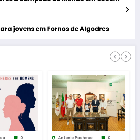
Teatro “Uma Viagem com Sophia” para jovens em Fornos de Algodres
eco
0
Antonio Pacheco
0