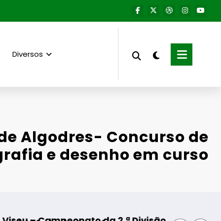
Diversos
de Algodres- Concurso de
grafia e desenho em curso
 Divisão Distrital – ISOJOFER sorteado
Fornos de Algodres – Momento 