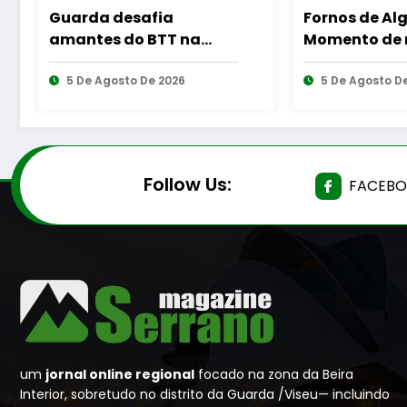
Fornos de Algodres –
Guarda – Ass
Momento de reflexão
dos protocol
“As Tecedeiras – Uma
cooperação 
Questão de Mulheres e
5 De Agosto De 2026
Bombeiros Eg
4 De Agosto D
de Homens”
e diversas Fr
Follow Us:
FACEB
um
jornal online regional
focado na zona da Beira
Interior, sobretudo no distrito da Guarda /Viseu— incluindo