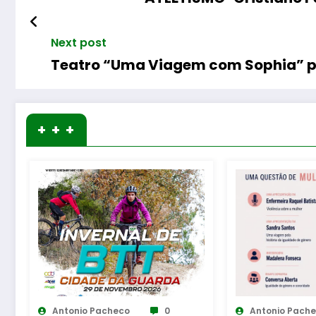
Next post
+ + +
Antonio Pacheco
0
Antonio Pach