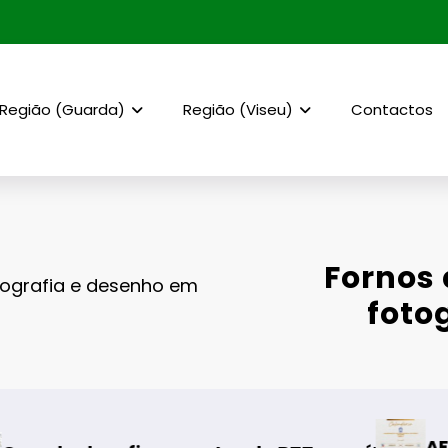
Região (Guarda)
Região (Viseu)
Contactos
Fornos 
tografia e desenho em
foto
AF Viseu – Campeonato da 2.ª