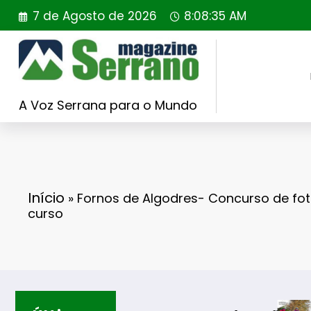
Saltar
7 de Agosto de 2026
8:08:36 AM
para
o
conteúdo
A Voz Serrana para o Mundo
Início
»
Fornos de Algodres- Concurso de fo
curso