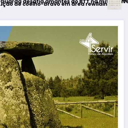
o BTT na mítica Invernal Cidade da Guarda
área rewilding