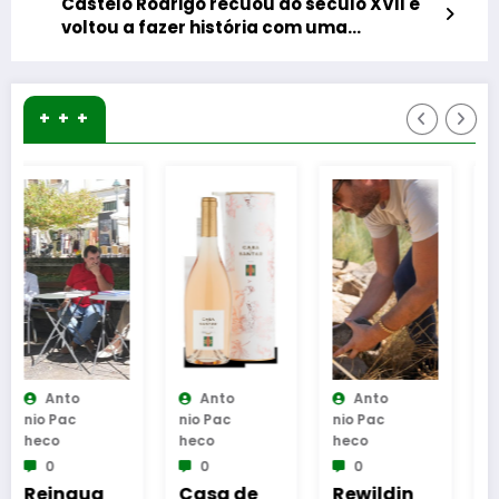
Castelo Rodrigo recuou ao século XVII e
voltou a fazer história com uma
recriação memorável
+ + +
Anto
Anto
Anto
Nio Pac
Nio Pac
Nio Pac
Heco
Heco
Heco
0
0
0
Casa de
Rewildin
Torneio