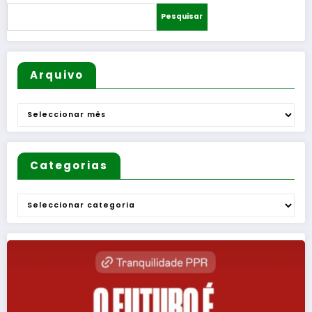
R
as –
Pesquisar
sortead
Uma
o
Questão
de
Mulheres
Arquivo
e de
Homens
Arquivo
”
Categorias
Categorias