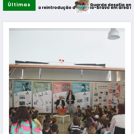
Últimas
Guarda desafia amantes do BTT n
imeira reintrodução de coelho-bravo em área rewilding